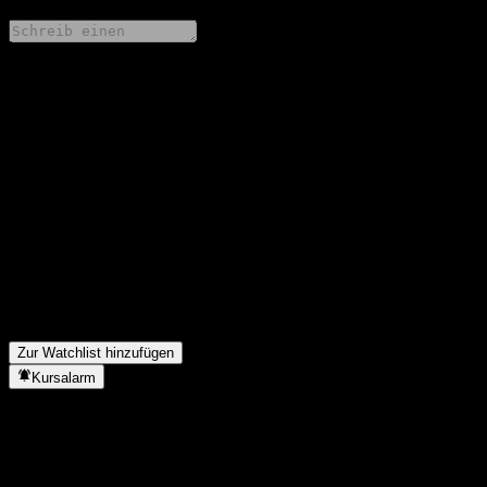
Teile deine Gedanken
FAQ
Wie ist der Aktienkurs von GS Finance ITM Digital Buffer Note
ABCEIXX heute?
▼
Was ist das GS Finance ITM Digital Buffer Note ABCEIXX-
Aktien-Symbol?
▼
In welchem Sektor ist GS Finance ITM Digital Buffer Note
ABCEIXX tätig?
▼
Wann hat GS Finance ITM Digital Buffer Note ABCEIXX einen
Split durchgeführt?
▼
Zur Watchlist hinzufügen
Kursalarm