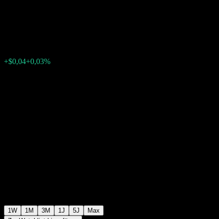
Note ABCEIXX
$124,62
0
+$0,04
+0,03%
Letzte Woche
1W
1M
3M
1J
5J
Max