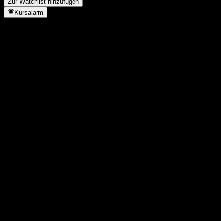
Zur Watchlist hinzufügen
Kursalarm
Statistiken
Tageshoch
-
Tagestief
-
52W-Hoch
124,62
52W-Tief
117,03
Volumen
-
Ø Volumen
-
Marktkap.
0
KGV
-
Dividendenrendite
-
Dividende