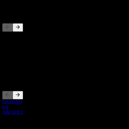
-
Wettbewerber
Diese Liste ist eine Analyse basierend auf aktuellen
Marktereignissen. Sie ist keine Anlageempfehlung.
Über
Show more...
CEO
Listings
NASDAQ
US
ABCEIXX
0 Comments