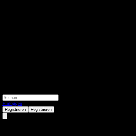
Einloggen
Registrieren
Registrieren
GS Finance ITM Digital Buffer