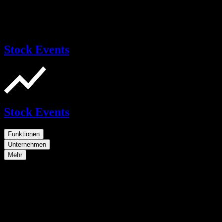
Stock Events
Stock Events
Funktionen
Unternehmen
Mehr