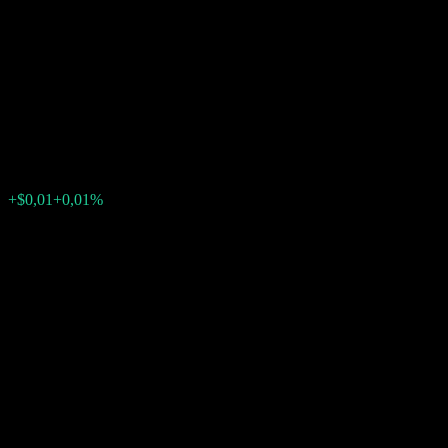
Company LLC Capped Point
to Point Buffer Note
ABHCAXX
$122,92
0
+$0,01
+0,01%
Letzte Woche