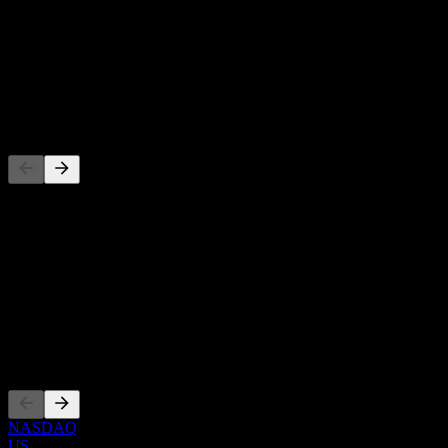
-
Dividendenrendite
-
Dividende
-
Wettbewerber
Diese Liste ist eine Analyse basierend auf aktuellen
Marktereignissen. Sie ist keine Anlageempfehlung.
Über
Show more...
CEO
Listings
NASDAQ
US