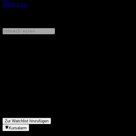
ABHCAXX
0 Comments
Teile deine Gedanken
FAQ
Wie ist der Aktienkurs von JPMorgan Chase Financial Company
LLC Capped Point to Point Buffer Note ABHCAXX heute?
▼
Was ist das JPMorgan Chase Financial Company LLC Capped
Point to Point Buffer Note ABHCAXX-Aktien-Symbol?
▼
In welchem Sektor ist JPMorgan Chase Financial Company LLC
Capped Point to Point Buffer Note ABHCAXX tätig?
▼
Wann hat JPMorgan Chase Financial Company LLC Capped
Point to Point Buffer Note ABHCAXX einen Split durchgeführt?
▼
Zur Watchlist hinzufügen
Kursalarm