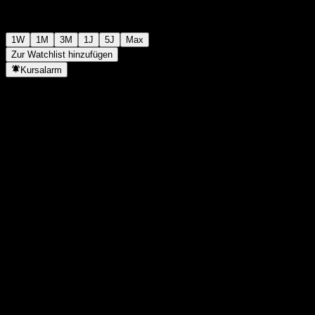
1W
1M
3M
1J
5J
Max
Zur Watchlist hinzufügen
Kursalarm
Statistiken
Tageshoch
-
Tagestief
-
52W-Hoch
122,92
52W-Tief
110,01
Volumen
-
Ø Volumen
-
Marktkap.
0
KGV