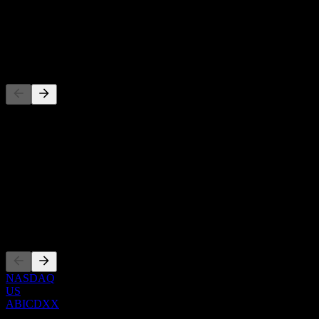
-
Dividende
-
Wettbewerber
Diese Liste ist eine Analyse basierend auf aktuellen
Marktereignissen. Sie ist keine Anlageempfehlung.
Über
Show more...
CEO
Listings
NASDAQ
US
ABICDXX