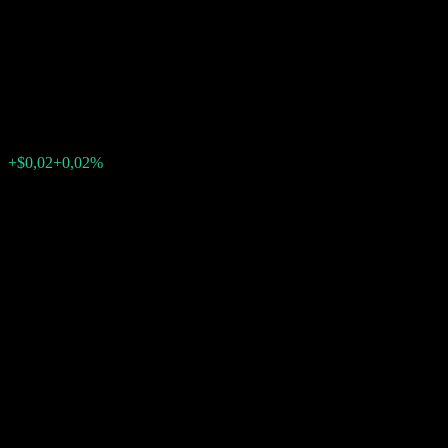
Dual Directional Buffer Note
ABICDXX
$116,17
0
+$0,02
+0,02%
Letzte Woche