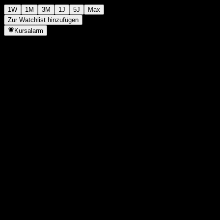
1W
1M
3M
1J
5J
Max
Zur Watchlist hinzufügen
Kursalarm
Statistiken
Tageshoch
-
Tagestief
-
52W-Hoch
116,17
52W-Tief
106,43
Volumen
-
Ø Volumen
-
Marktkap.
0
KGV
-
Dividendenrendite