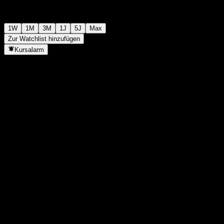
1W
1M
3M
1J
5J
Max
Zur Watchlist hinzufügen
Kursalarm
Statistiken
Tageshoch
-
Tagestief
-
52W-Hoch
102,91
52W-Tief
99,9
Volumen
-
Ø Volumen
-
Marktkap.
0
KGV