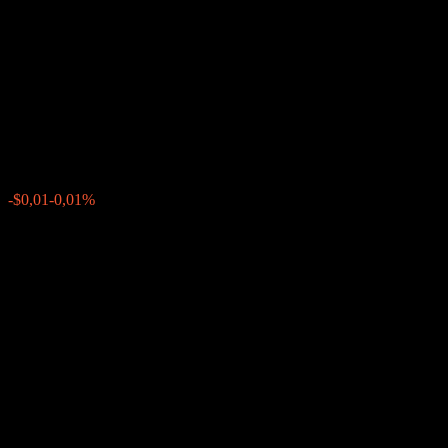
Autocallable Contingent
Interest Barrier Note With
Coupon Memory ABINDXX
$101,29
0
-$0,01
-0,01%
Letzte Woche