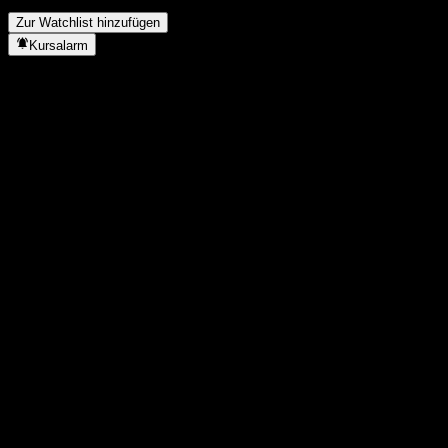
durchgeführt?
▼
Zur Watchlist hinzufügen
Kursalarm