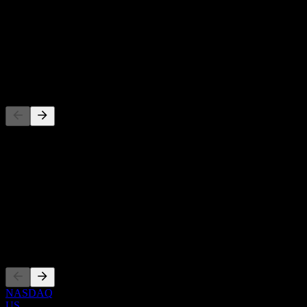
-
Dividendenrendite
-
Dividende
-
Wettbewerber
Diese Liste ist eine Analyse basierend auf aktuellen
Marktereignissen. Sie ist keine Anlageempfehlung.
Über
Show more...
CEO
Listings
NASDAQ
US