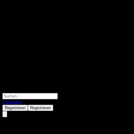
Einloggen
Registrieren
Registrieren
JPMorgan Chase Financial Com