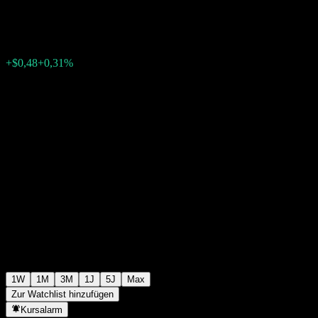
$154,77
0
+$0,48
+0,31%
Letzte Woche
1W
1M
3M
1J
5J
Max
Zur Watchlist hinzufügen
Kursalarm