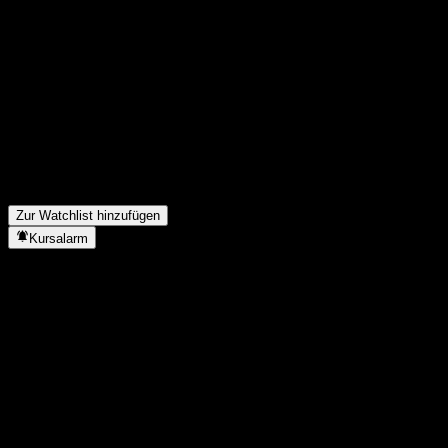
Teile deine Gedanken
FAQ
Wie ist der Aktienkurs von JPMorgan Chase Financial Company 
Was ist das JPMorgan Chase Financial Company LLC Point to P
Steigt der Aktienkurs von JPMorgan Chase Financial Company L
In welchem Sektor ist JPMorgan Chase Financial Company LLC P
Wann hat JPMorgan Chase Financial Company LLC Point to Point
Zur Watchlist hinzufügen
Kursalarm