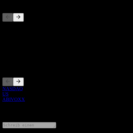
Wettbewerber
Diese Liste ist eine Analyse basierend auf aktuellen Marktereignissen
Über
Show more...
CEO
Listings
NASDAQ
US
ABIVOXX
0 Comments