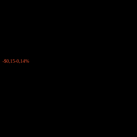
Capped Point to Point Fully
Principally Protected Note
ABLDQXX
$107,28
0
-$0,15
-0,14%
Letzte Woche