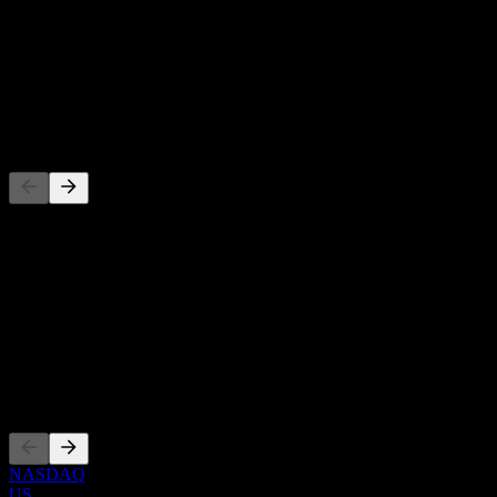
-
Dividendenrendite
-
Dividende
-
Wettbewerber
Diese Liste ist eine Analyse basierend auf aktuellen
Marktereignissen. Sie ist keine Anlageempfehlung.
Über
Show more...
CEO
Listings
NASDAQ
US