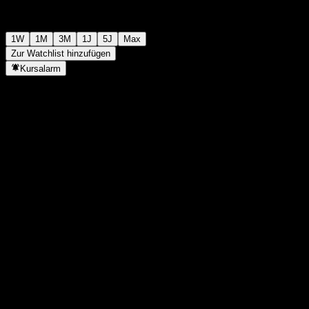
1W
1M
3M
1J
5J
Max
Zur Watchlist hinzufügen
Kursalarm
Statistiken
Tageshoch
-
Tagestief
-
52W-Hoch
107,28
52W-Tief
99,9
Volumen
-
Ø Volumen
-
Marktkap.
0
KGV