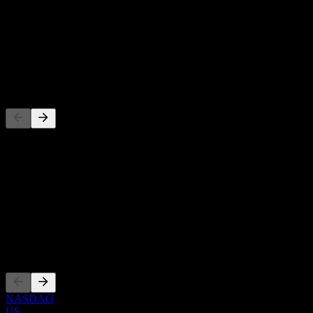
-
Dividendenrendite
-
Dividende
-
Wettbewerber
Diese Liste ist eine Analyse basierend auf aktuellen
Marktereignissen. Sie ist keine Anlageempfehlung.
Über
Show more...
CEO
Listings
NASDAQ
US