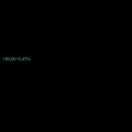
Company LLC Point to Point
Worst Of Barrier Note
ABRAKXX
$147,39
0
+$0,66
+0,45%
Letzte Woche