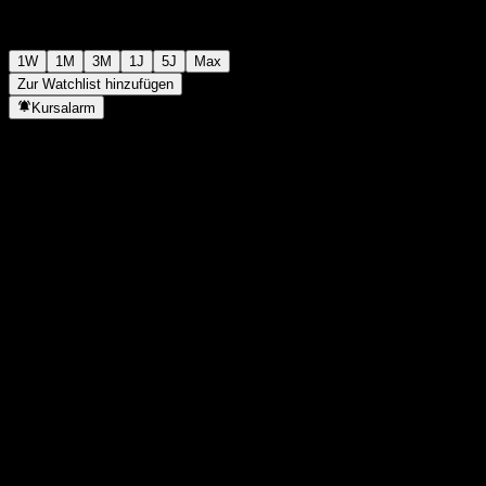
1W
1M
3M
1J
5J
Max
Zur Watchlist hinzufügen
Kursalarm
Statistiken
Tageshoch
-
Tagestief
-
52W-Hoch
147,39
52W-Tief
102,49
Volumen
-
Ø Volumen
-
Marktkap.
0
KGV