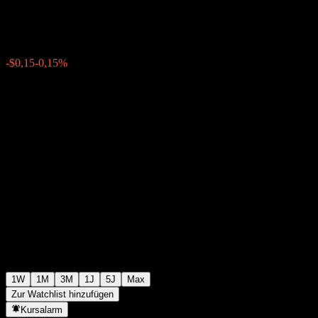
$103,06
0
-$0,15
-0,15%
Letzte Woche
1W
1M
3M
1J
5J
Max
Zur Watchlist hinzufügen
Kursalarm