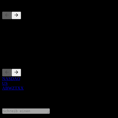
Wettbewerber
Diese Liste ist eine Analyse basierend auf aktuellen Marktereignissen
Über
Show more...
CEO
Listings
NASDAQ
US
ABWZTXX
0 Comments