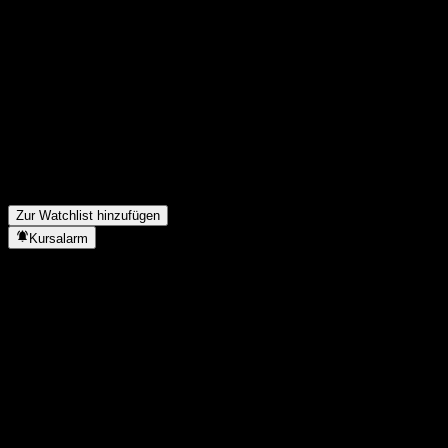
Teile deine Gedanken
FAQ
Wie ist der Aktienkurs von ABWZTXX heute?
▼
Was ist das ABWZTXX-Aktien-Symbol?
▼
Steigt der Aktienkurs von ABWZTXX?
▼
In welchem Sektor ist ABWZTXX tätig?
▼
Wann hat ABWZTXX einen Split durchgeführt?
▼
Zur Watchlist hinzufügen
Kursalarm