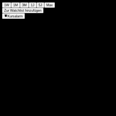
1W
1M
3M
1J
5J
Max
Zur Watchlist hinzufügen
Kursalarm
Statistiken
Tageshoch
-
Tagestief
-
52W-Hoch
106,99
52W-Tief
99,14
Volumen
-
Ø Volumen
-
Marktkap.
0
KGV
-
Dividendenrendite