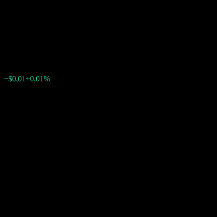
Autocallable Snowball Worst
Of Barrier Note ABYIDXX
$106,99
0
+$0,01
+0,01%
Letzte Woche