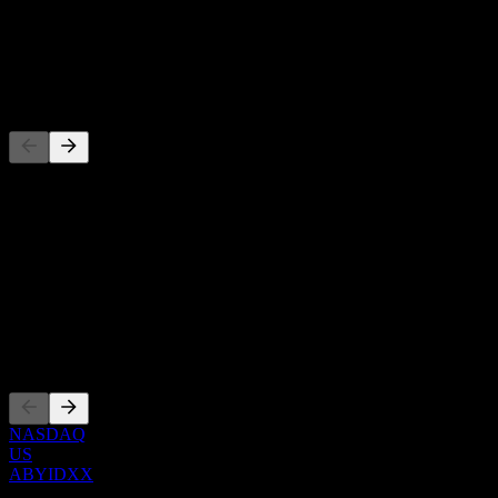
-
Dividende
-
Wettbewerber
Diese Liste ist eine Analyse basierend auf aktuellen
Marktereignissen. Sie ist keine Anlageempfehlung.
Über
Show more...
CEO
Listings
NASDAQ
US
ABYIDXX