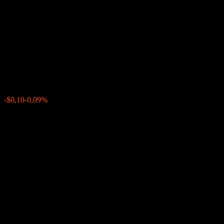
Company LLC Capped Point
to Point Buffer Note
ABYRCXX
$113,52
0
-$0,10
-0,09%
Letzte Woche