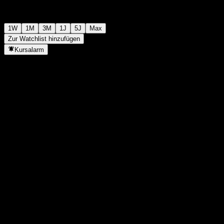
1W
1M
3M
1J
5J
Max
Zur Watchlist hinzufügen
Kursalarm
Statistiken
Tageshoch
-
Tagestief
-
52W-Hoch
113,52
52W-Tief
98,67
Volumen
-
Ø Volumen
-
Marktkap.
0
KGV