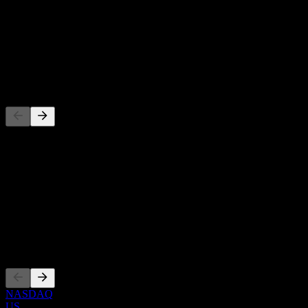
-
Dividendenrendite
-
Dividende
-
Wettbewerber
Diese Liste ist eine Analyse basierend auf aktuellen
Marktereignissen. Sie ist keine Anlageempfehlung.
Über
Show more...
CEO
Listings
NASDAQ
US