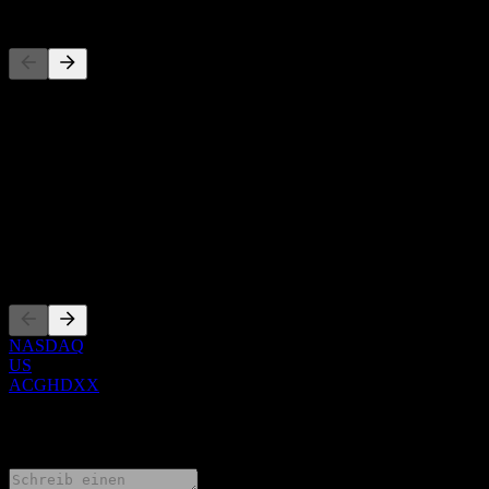
Wettbewerber
Diese Liste ist eine Analyse basierend auf aktuellen
Marktereignissen. Sie ist keine Anlageempfehlung.
Über
Show more...
CEO
Listings
NASDAQ
US
ACGHDXX
0 Comments