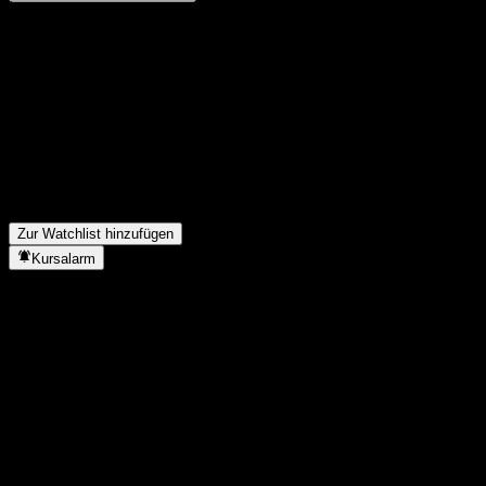
Teile deine Gedanken
FAQ
Wie ist der Aktienkurs von ACGHDXX heute?
▼
Was ist das ACGHDXX-Aktien-Symbol?
▼
In welchem Sektor ist ACGHDXX tätig?
▼
Wann hat ACGHDXX einen Split durchgeführt?
▼
Zur Watchlist hinzufügen
Kursalarm