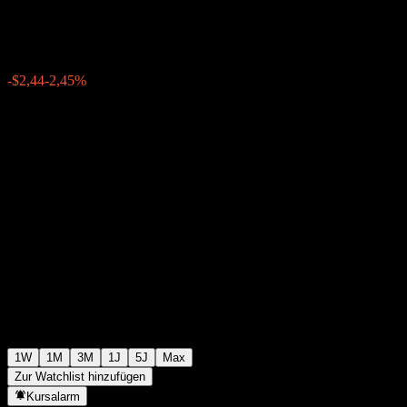
$97,33
0
-$2,44
-2,45%
Letzte Woche
1W
1M
3M
1J
5J
Max
Zur Watchlist hinzufügen
Kursalarm