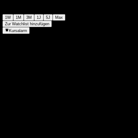
1W
1M
3M
1J
5J
Max
Zur Watchlist hinzufügen
Kursalarm
Statistiken
Tageshoch
-
Tagestief
-
52W-Hoch
112,16
52W-Tief
104,73
Volumen
-
Ø Volumen
-
Marktkap.
0
KGV