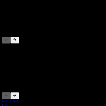
-
Dividendenrendite
-
Dividende
-
Wettbewerber
Diese Liste ist eine Analyse basierend auf aktuellen
Marktereignissen. Sie ist keine Anlageempfehlung.
Über
Show more...
CEO
Listings
NASDAQ
US