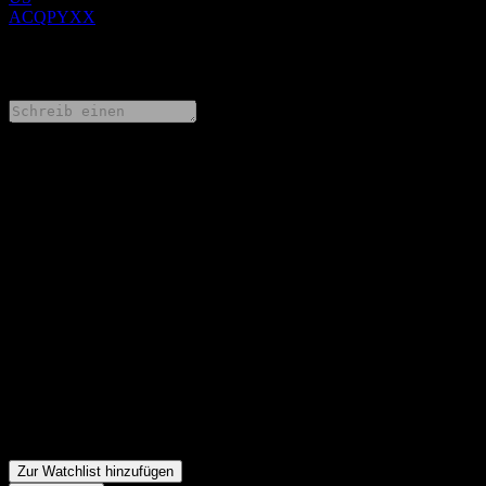
ACQPYXX
0 Comments
Teile deine Gedanken
FAQ
Wie ist der Aktienkurs von JPMorgan Chase Financial Company
LLC Autocallable Snowball Barrier Note ACQPYXX heute?
▼
Was ist das JPMorgan Chase Financial Company LLC
Autocallable Snowball Barrier Note ACQPYXX-Aktien-Symbol?
▼
In welchem Sektor ist JPMorgan Chase Financial Company LLC
Autocallable Snowball Barrier Note ACQPYXX tätig?
▼
Wann hat JPMorgan Chase Financial Company LLC
Autocallable Snowball Barrier Note ACQPYXX einen Split
durchgeführt?
▼
Zur Watchlist hinzufügen