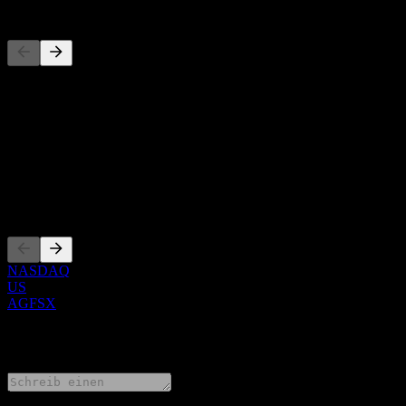
Wettbewerber
Diese Liste ist eine Analyse basierend auf aktuellen Marktereignissen
Über
Show more...
CEO
Listings
NASDAQ
US
AGFSX
0 Comments