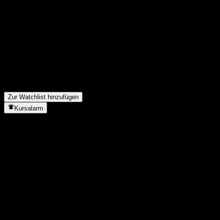
Teile deine Gedanken
FAQ
Wie ist der Aktienkurs von AGF Monthly Canadian Dividend Inc
Was ist das AGF Monthly Canadian Dividend Income Fund Serie
In welchem Sektor ist AGF Monthly Canadian Dividend Income Fu
Wann hat AGF Monthly Canadian Dividend Income Fund Series P 
Zur Watchlist hinzufügen
Kursalarm