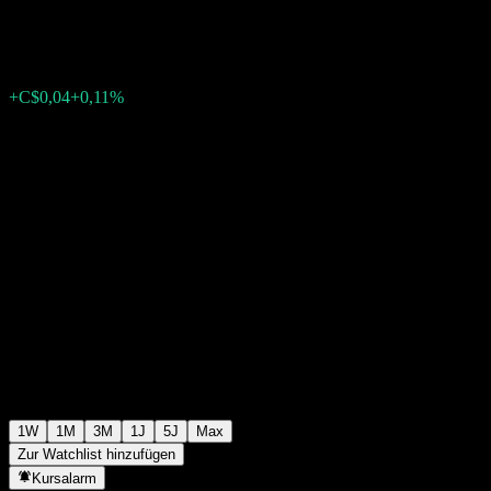
C$32,95
0
+C$0,04
+0,11%
Letzte Woche
1W
1M
3M
1J
5J
Max
Zur Watchlist hinzufügen
Kursalarm