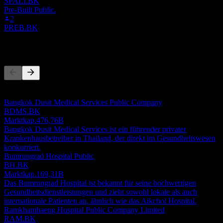
SPALI.BK
Pre-Built Public.
2
PREB.BK
Wettbewerber
Diese Liste ist eine Analyse basierend auf aktuellen
Marktereignissen. Sie ist keine Anlageempfehlung.
Bangkok Dusit Medical Services Public Company
BDMS.BK
Marktkap.
476,76B
Bangkok Dusit Medical Services ist ein führender privater
Krankenhausbetreiber in Thailand, der direkt im Gesundheitswesen
konkurriert.
Bumrungrad Hospital Public
BH.BK
Marktkap.
169,31B
Das Bumrungrad Hospital ist bekannt für seine hochwertigen
Gesundheitsdienstleistungen und zieht sowohl lokale als auch
internationale Patienten an, ähnlich wie das Aikchol Hospital.
Ramkhamhaeng Hospital Public Company Limited
RAM.BK