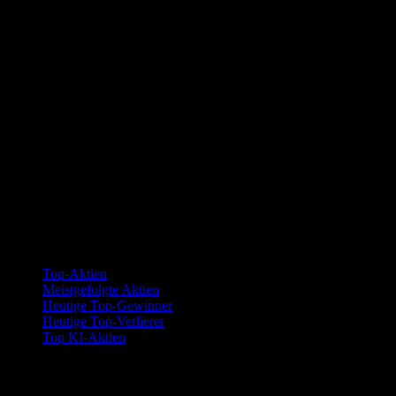
Kollektionen
Top-Aktien
Meistgefolgte Aktien
Heutige Top-Gewinner
Heutige Top-Verlierer
Top KI-Aktien
Funktionen