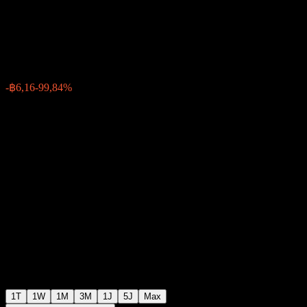
Company Limited
฿0,010000
13
-฿6,16
-99,84%
Tuesday 03:00
1T
1W
1M
3M
1J
5J
Max