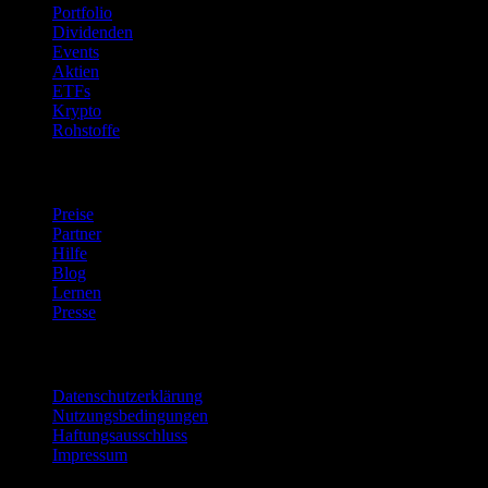
Portfolio
Dividenden
Events
Aktien
ETFs
Krypto
Rohstoffe
company
Preise
Partner
Hilfe
Blog
Lernen
Presse
Rechtliches
Datenschutzerklärung
Nutzungsbedingungen
Haftungsausschluss
Impressum