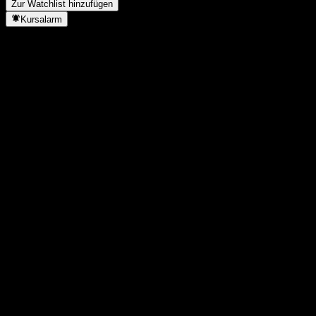
Zur Watchlist hinzufügen
Kursalarm
Statistiken
Tageshoch
-
Tagestief
-
52W-Hoch
6,17
52W-Tief
0,01
Volumen
-
Ø Volumen
0
Marktkap.
1,5M
KGV
-
Dividendenrendite
5.200%
Dividende