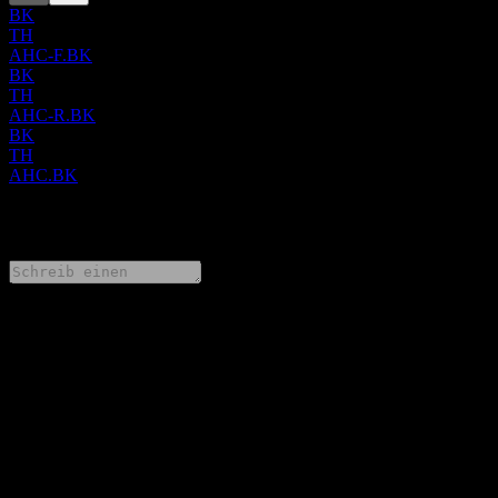
BK
TH
AHC-F.BK
BK
TH
AHC-R.BK
BK
TH
AHC.BK
0 Comments
Teile deine Gedanken
FAQ
Wie ist der Aktienkurs von Aikchol Hospital Public Company
Limited heute?
▼
Was ist das Aikchol Hospital Public Company Limited-Aktien-