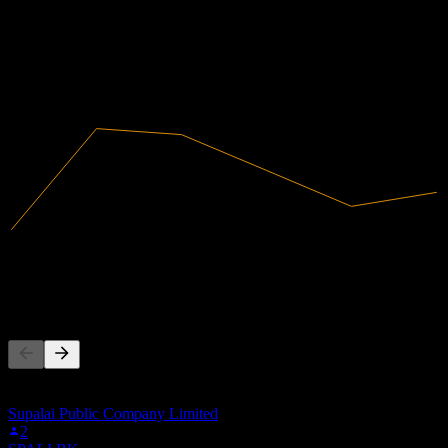
Profitabel
2020
2021
2022
2023
2024
2025
1,79B
Umsatz
153,74M
Nettogewinn
Andere folgen auch
Diese Liste basiert auf den Watchlisten von Stock Events-Nutzern,
die AHC-F.BK folgen. Es ist keine Anlageempfehlung.
Supalai Public Company Limited
2