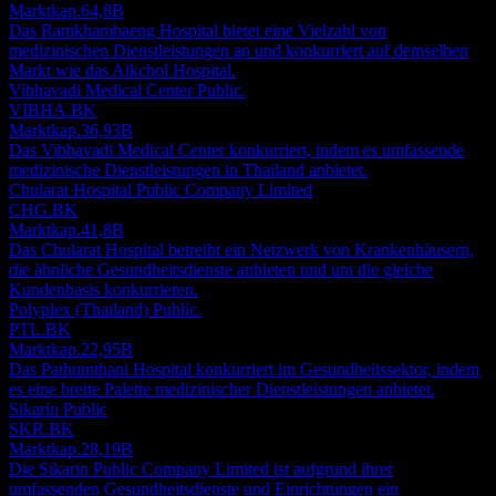
Marktkap.
64,8B
Das Ramkhamhaeng Hospital bietet eine Vielzahl von
medizinischen Dienstleistungen an und konkurriert auf demselben
Markt wie das Aikchol Hospital.
Vibhavadi Medical Center Public.
VIBHA.BK
Marktkap.
36,93B
Das Vibhavadi Medical Center konkurriert, indem es umfassende
medizinische Dienstleistungen in Thailand anbietet.
Chularat Hospital Public Company Limited
CHG.BK
Marktkap.
41,8B
Das Chularat Hospital betreibt ein Netzwerk von Krankenhäusern,
die ähnliche Gesundheitsdienste anbieten und um die gleiche
Kundenbasis konkurrieren.
Polyplex (Thailand) Public.
PTL.BK
Marktkap.
22,95B
Das Pathumthani Hospital konkurriert im Gesundheitssektor, indem
es eine breite Palette medizinischer Dienstleistungen anbietet.
Sikarin Public
SKR.BK
Marktkap.
28,19B
Die Sikarin Public Company Limited ist aufgrund ihrer
umfassenden Gesundheitsdienste und Einrichtungen ein