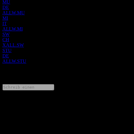
MU
DE
ALLW.MU
MI
IT
ALLW.MI
SW
CH
XALL.SW
STU
DE
ALLW.STU
0 Comments
Teile deine Gedanken
FAQ
Wie ist der Aktienkurs von Xtrackers FTSE All-World UCITS