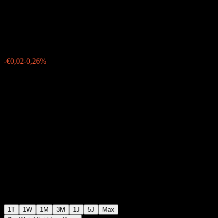
UCITS 1C
€9,36
47
-€0,02
-0,26%
15:35 Heute
1T
1W
1M
3M
1J
5J
Max