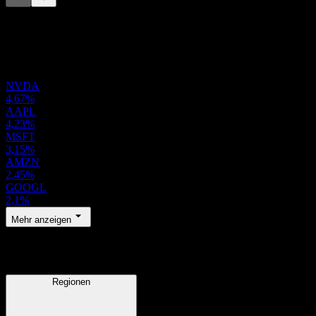
Diese Liste ist eine Analyse basierend auf aktuellen
Marktereignissen. Sie ist keine Anlageempfehlung.
Portfolio
NVDA
4,67%
AAPL
4,23%
MSFT
3,15%
AMZN
2,45%
GOOGL
2,1%
Mehr anzeigen
Regionen
Regionen