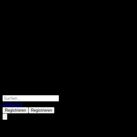
Einloggen
Registrieren
Registrieren
Xtrackers FTSE All-World