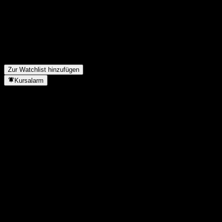
1C heute?
▼
Was ist das Xtrackers FTSE All-World UCITS 1C-Aktien-
Symbol?
▼
In welchem Sektor ist Xtrackers FTSE All-World UCITS 1C
tätig?
▼
Wann hat Xtrackers FTSE All-World UCITS 1C einen Split
durchgeführt?
▼
Zur Watchlist hinzufügen
Kursalarm