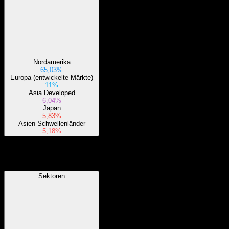
Nordamerika
65,03%
Europa (entwickelte Märkte)
11%
Asia Developed
6,04%
Japan
5,83%
Asien Schwellenländer
5,18%
Sektoren
Sektoren