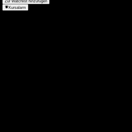
Zur Watchlist hinzufügen
Kursalarm
Statistiken
Tageshoch
9,4
Tagestief
9,36
52W-Hoch
9,41
52W-Tief
8,78
Volumen
22.230
Ø Volumen
32.528
Marktkap.
0
KGV
-
Dividendenrendite
-
Dividende