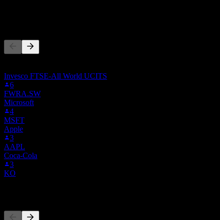
-
Andere folgen auch
Diese Liste basiert auf den Watchlisten von Stock Events-Nutzern,
die ALLW.MI folgen. Es ist keine Anlageempfehlung.
Invesco FTSE-All World UCITS
6
FWRA.SW
Microsoft
4
MSFT
Apple
3
AAPL
Coca-Cola
3
KO
Wettbewerber