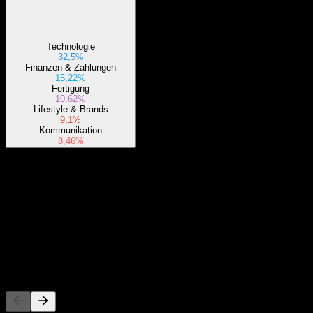
Technologie
32,5%
Finanzen & Zahlungen
15,22%
Fertigung
10,62%
Lifestyle & Brands
9,1%
Kommunikation
8,46%
Über
Show more...
CEO
ISIN
IE000L6ZMMC4
Listings