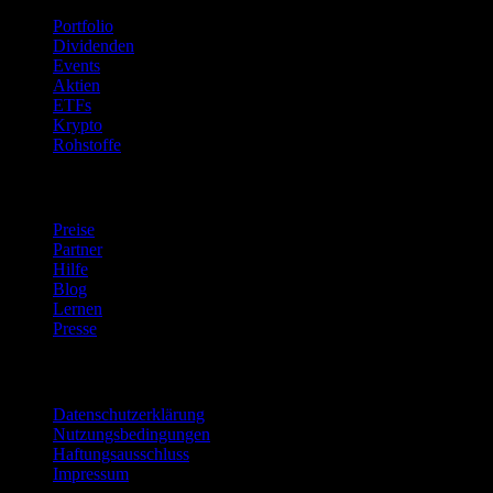
Portfolio
Dividenden
Events
Aktien
ETFs
Krypto
Rohstoffe
company
Preise
Partner
Hilfe
Blog
Lernen
Presse
Rechtliches
Datenschutzerklärung
Nutzungsbedingungen
Haftungsausschluss
Impressum