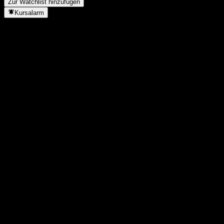
Zur Watchlist hinzufügen
Kursalarm
Statistiken
Tageshoch
-
Tagestief
-
52W-Hoch
80,33
52W-Tief
66,4
Volumen
-
Ø Volumen
0
Marktkap.
0
KGV
-
Dividendenrendite
5,04%
Dividende