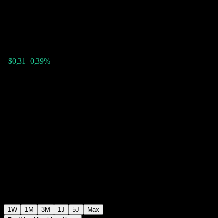
Institutional Shares
$80,33
4
+$0,31
+0,39%
Letzte Woche
1W
1M
3M
1J
5J
Max