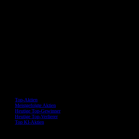
Kollektionen
Top-Aktien
Meistgefolgte Aktien
Heutige Top-Gewinner
Heutige Top-Verlierer
Top KI-Aktien
Funktionen