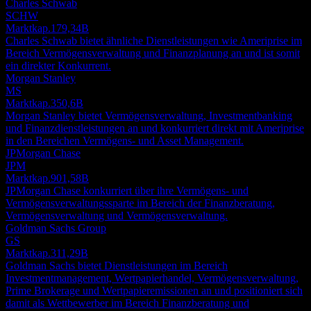
Charles Schwab
SCHW
Marktkap.
179,34B
Charles Schwab bietet ähnliche Dienstleistungen wie Ameriprise im
Bereich Vermögensverwaltung und Finanzplanung an und ist somit
ein direkter Konkurrent.
Morgan Stanley
MS
Marktkap.
350,6B
Morgan Stanley bietet Vermögensverwaltung, Investmentbanking
und Finanzdienstleistungen an und konkurriert direkt mit Ameriprise
in den Bereichen Vermögens- und Asset Management.
JPMorgan Chase
JPM
Marktkap.
901,58B
JPMorgan Chase konkurriert über ihre Vermögens- und
Vermögensverwaltungssparte im Bereich der Finanzberatung,
Vermögensverwaltung und Vermögensverwaltung.
Goldman Sachs Group
GS
Marktkap.
311,29B
Goldman Sachs bietet Dienstleistungen im Bereich
Investmentmanagement, Wertpapierhandel, Vermögensverwaltung,
Prime Brokerage und Wertpapieremissionen an und positioniert sich
damit als Wettbewerber im Bereich Finanzberatung und