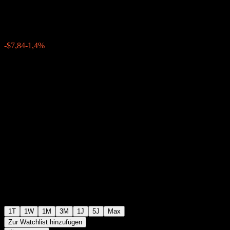
$551,98
346
-$7,84
-1,4%
Friday 19:59
+$0,00
+0%
Friday 20:00
Nachbörslich
1T
1W
1M
3M
1J
5J
Max
Zur Watchlist hinzufügen