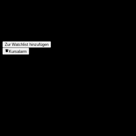
Jahr?
▼
Wie hoch war der Nettogewinn von Ameriprise Financial im
letzten Jahr?
▼
Zahlt Ameriprise Financial Dividenden?
▼
Wie viele Mitarbeiter hat Ameriprise Financial?
▼
In welchem Sektor ist Ameriprise Financial tätig?
▼
Wann hat Ameriprise Financial einen Split durchgeführt?
▼
Wo hat Ameriprise Financial seinen Hauptsitz?
▼
Zur Watchlist hinzufügen
Kursalarm