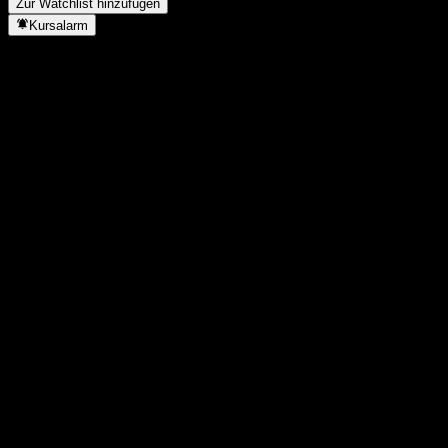
Zur Watchlist hinzufügen
Kursalarm
Statistiken
Tageshoch
9,24
Tagestief
9,24
52W-Hoch
9,6
52W-Tief
9,19
Volumen
-
Ø Volumen
-
Marktkap.
0
KGV
-
Dividendenrendite
2,92%
Dividende