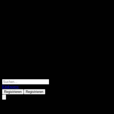
Einloggen
Registrieren
Registrieren
3 Banken Anleihefonds-