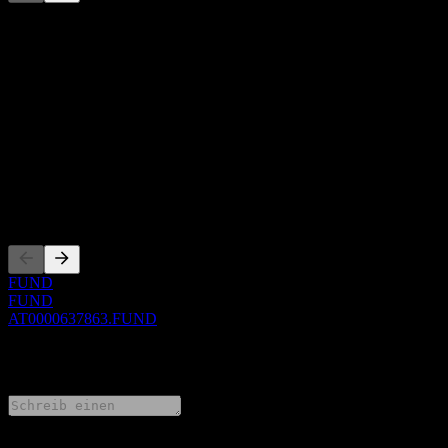
Diese Liste ist eine Analyse basierend auf aktuellen
Marktereignissen. Sie ist keine Anlageempfehlung.
Über
Show more...
CEO
ISIN
AT0000637863
Listings
FUND
FUND
AT0000637863.FUND
0 Comments