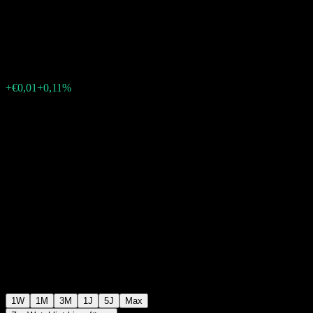
Selektion A
€9,24
0
+€0,01
+0,11%
Letzte Woche
1W
1M
3M
1J
5J
Max