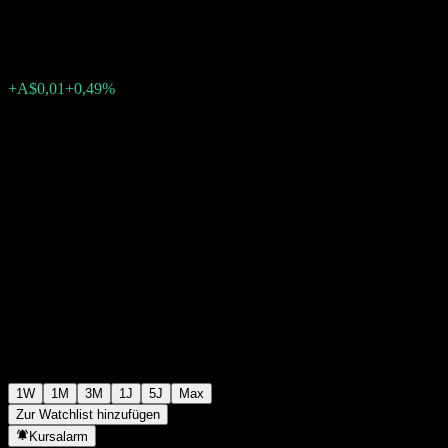
A$2,18
0
+A$0,01
+0,49%
Letzte Woche
1W
1M
3M
1J
5J
Max
Zur Watchlist hinzufügen
Kursalarm