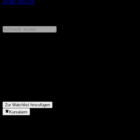
AVMC.BOATS
0 Comments
Teile deine Gedanken
FAQ
Was ist das Avantis U.S. Mid Cap Equity-Aktien-Symbol?
▼
Zahlt Avantis U.S. Mid Cap Equity Dividenden?
▼
In welchem Sektor ist Avantis U.S. Mid Cap Equity tätig?
▼
Wann hat Avantis U.S. Mid Cap Equity einen Split durchgeführt?
▼
Zur Watchlist hinzufügen
Kursalarm