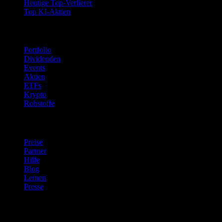
Heutige Top-Verlierer
Top KI-Aktien
Funktionen
Portfolio
Dividenden
Events
Aktien
ETFs
Krypto
Rohstoffe
company
Preise
Partner
Hilfe
Blog
Lernen
Presse
Rechtliches