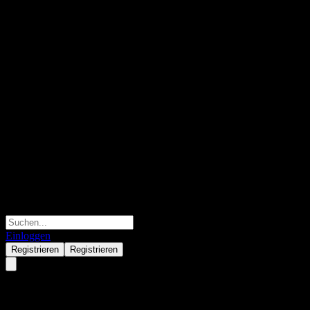
Einloggen
Registrieren
Registrieren
Avantis U.S. Mid Cap Equity