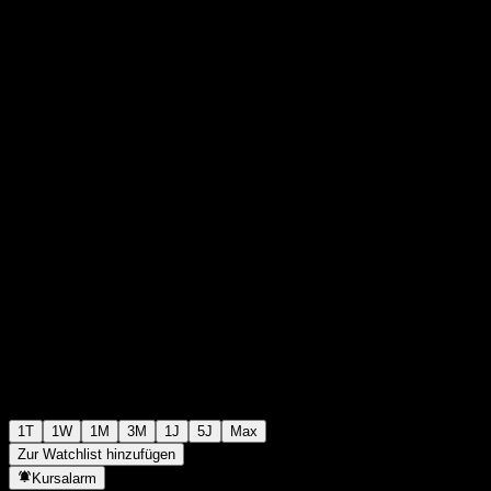
0
0
+$0,00
+0%
00:00 Heute
1T
1W
1M
3M
1J
5J
Max
Zur Watchlist hinzufügen
Kursalarm