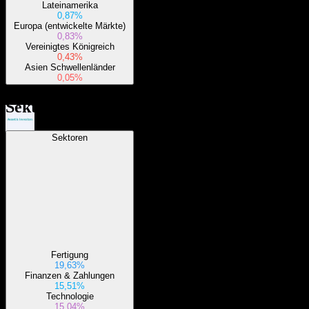
Lateinamerika
Dividendenzahlung
0,87%
24
Europa (entwickelte Märkte)
SEP
27
0,83%
Avantis U.S. Mid Cap Equity
Vereinigtes Königreich
0,43%
Geschätzt
AVMC.BOATS
Asien Schwellenländer
0,05%
Sektoren
Sektoren
Dividendenabschlag
16
DEC
27
Avantis U.S. Mid Cap Equity
Geschätzt
AVMC.BOATS
Fertigung
19,63%
Finanzen & Zahlungen
15,51%
Technologie
15,04%