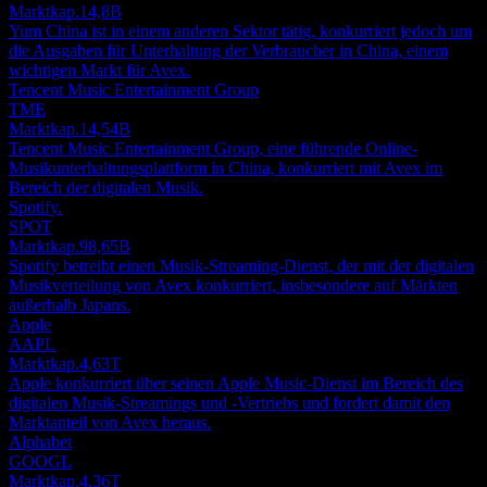
Marktkap.
14,8B
Yum China ist in einem anderen Sektor tätig, konkurriert jedoch um
die Ausgaben für Unterhaltung der Verbraucher in China, einem
wichtigen Markt für Avex.
Tencent Music Entertainment Group
TME
Marktkap.
14,54B
Tencent Music Entertainment Group, eine führende Online-
Musikunterhaltungsplattform in China, konkurriert mit Avex im
Bereich der digitalen Musik.
Spotify.
SPOT
Marktkap.
98,65B
Spotify betreibt einen Musik-Streaming-Dienst, der mit der digitalen
Musikverteilung von Avex konkurriert, insbesondere auf Märkten
außerhalb Japans.
Apple
AAPL
Marktkap.
4,63T
Apple konkurriert über seinen Apple Music-Dienst im Bereich des
digitalen Musik-Streamings und -Vertriebs und fordert damit den
Marktanteil von Avex heraus.
Alphabet
GOOGL
Marktkap.
4,36T