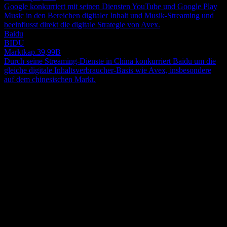
Google konkurriert mit seinen Diensten YouTube und Google Play
Music in den Bereichen digitaler Inhalt und Musik-Streaming und
beeinflusst direkt die digitale Strategie von Avex.
Baidu
BIDU
Marktkap.
39,99B
Durch seine Streaming-Dienste in China konkurriert Baidu um die
gleiche digitale Inhaltsverbraucher-Basis wie Avex, insbesondere
auf dem chinesischen Markt.
Über
Avex Inc., ein Unterhaltungsunternehmen, ist in den Bereichen
Musik, Anime und visuelle Inhalte, digitale Plattformen und
Technologie in Japan tätig. Das Unternehmen plant, produziert und
vertreibt musikalische Inhalte, einschließlich Tonquellen und
Show more...
Bildern; veröffentlicht und vertreibt Musik; und plant, produziert
CEO
sowie organisiert Live-Konzerte, Sonderveranstaltungen,
Mr. Katsumi Kuroiwa
Bühnenaufführungen/Musicals und verschiedene Auftritte von
Mitarbeiter
Künstlern. Es betreut zudem Künstler, Prominente, Creator, Sportler,
1372
Intellektuelle und andere; betreibt und verwaltet Fanclubs; und
Land
verkauft Konzert- und Eventtickets. Darüber hinaus ist das
Japan
Unternehmen am Aufbau eines integrierten Rahmens für die
ISIN
Entdeckung, Ausbildung und Verwaltung von Talenten sowie an
JP3160950006