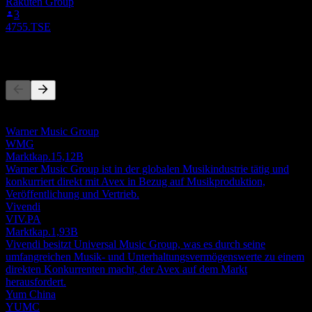
Rakuten Group
3
4755.TSE
Wettbewerber
Diese Liste ist eine Analyse basierend auf aktuellen
Marktereignissen. Sie ist keine Anlageempfehlung.
Warner Music Group
WMG
Marktkap.
15,12B
Warner Music Group ist in der globalen Musikindustrie tätig und
konkurriert direkt mit Avex in Bezug auf Musikproduktion,
Veröffentlichung und Vertrieb.
Vivendi
VIV.PA
Marktkap.
1,93B
Vivendi besitzt Universal Music Group, was es durch seine
umfangreichen Musik- und Unterhaltungsvermögenswerte zu einem
direkten Konkurrenten macht, der Avex auf dem Markt
herausfordert.
Yum China
YUMC