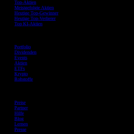
Top-Aktien
Meistgefolgte Aktien
Heutige Top-Gewinner
Heutige Top-Verlierer
Top KI-Aktien
Funktionen
Portfolio
Dividenden
Events
Aktien
ETFs
Krypto
Rohstoffe
company
Preise
Partner
Hilfe
Blog
Lernen
Presse