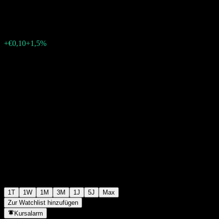
€6,75
12
+€0,10
+1,5%
06:06 Heute
1T
1W
1M
3M
1J
5J
Max
Zur Watchlist hinzufügen
Kursalarm