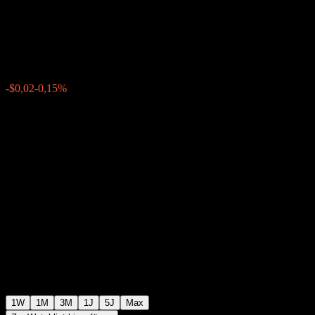
I
$13,24
0
-$0,02
-0,15%
Letzte Woche
1W
1M
3M
1J
5J
Max