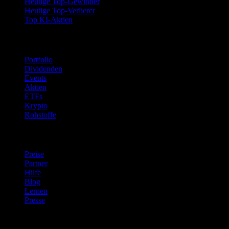
Heutige Top-Gewinner
Heutige Top-Verlierer
Top KI-Aktien
Funktionen
Portfolio
Dividenden
Events
Aktien
ETFs
Krypto
Rohstoffe
company
Preise
Partner
Hilfe
Blog
Lernen
Presse
Rechtliches