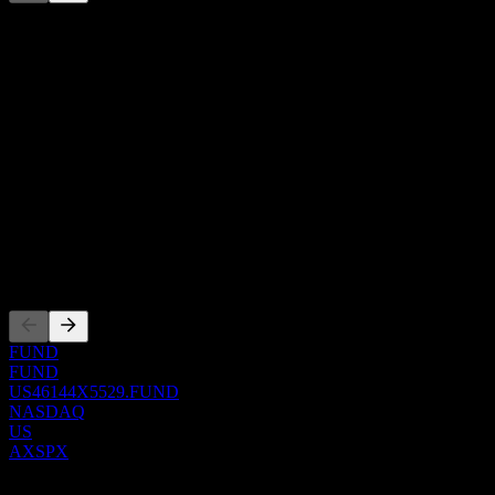
Diese Liste ist eine Analyse basierend auf aktuellen
Marktereignissen. Sie ist keine Anlageempfehlung.
Über
Show more...
CEO
Land
Vereinigte Staaten
ISIN
US46144X5529
Listings
FUND
FUND
US46144X5529.FUND
NASDAQ
US
AXSPX