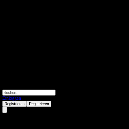
Einloggen
Registrieren
Registrieren
AXS Adaptive Plus Fund Class