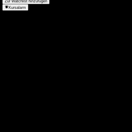
Zur Watchlist hinzufügen
Kursalarm
Statistiken
Tageshoch
-
Tagestief
-
52W-Hoch
13,24
52W-Tief
10,65
Volumen
-
Ø Volumen
-
Marktkap.
0
KGV
-
Dividendenrendite
3,43%
Dividende