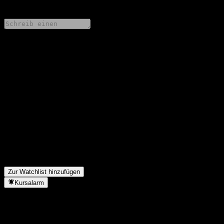
0 Comments
Teile deine Gedanken
FAQ
Wie ist der Aktienkurs von AXS Adaptive Plus Fund Class I
heute?
▼
Was ist das AXS Adaptive Plus Fund Class I-Aktien-Symbol?
▼
Steigt der Aktienkurs von AXS Adaptive Plus Fund Class I?
▼
Zahlt AXS Adaptive Plus Fund Class I Dividenden?
▼
In welchem Sektor ist AXS Adaptive Plus Fund Class I tätig?
▼
Wann hat AXS Adaptive Plus Fund Class I einen Split
durchgeführt?
▼
Zur Watchlist hinzufügen
Kursalarm