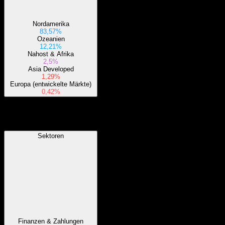
Nordamerika
83,57%
Ozeanien
12,21%
Nahost & Afrika
2,5%
Asia Developed
1,29%
Europa (entwickelte Märkte)
0,42%
Sektoren
Sektoren
Finanzen & Zahlungen