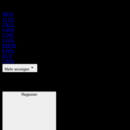
Portfolio
IREN
12,2%
CRCL
9,49%
COIN
9,24%
BMNR
6,09%
HUT
5,95%
Mehr anzeigen
Regionen
Regionen