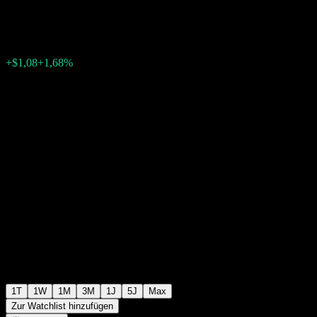
$65,23
160
+$1,08
+1,68%
Friday 20:00
+$0,00
+0%
Friday 20:00
Nachbörslich
1T
1W
1M
3M
1J
5J
Max
Zur Watchlist hinzufügen