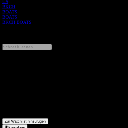
US
BKCH
BOATS
BOATS
BKCH.BOATS
0 Comments
Teile deine Gedanken
FAQ
Wie ist der Aktienkurs von Global X Blockchain heute?
▼
Was ist das Global X Blockchain-Aktien-Symbol?
▼
Steigt der Aktienkurs von Global X Blockchain?
▼
Zahlt Global X Blockchain Dividenden?
▼
In welchem Sektor ist Global X Blockchain tätig?
▼
Wann hat Global X Blockchain einen Split durchgeführt?
▼
Zur Watchlist hinzufügen
Kursalarm