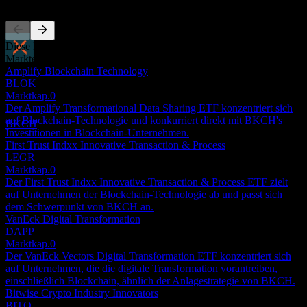
Diese Liste ist eine Analyse basierend auf aktuellen
Marktereignissen. Sie ist keine Anlageempfehlung.
Dividendenzahlung
Amplify Blockchain Technology
7
BLOK
JUL
28
Marktkap.
0
Global X Blockchain
Der Amplify Transformational Data Sharing ETF konzentriert sich
Geschätzt
auf Blockchain-Technologie und konkurriert direkt mit BKCH's
BKCH
Investitionen in Blockchain-Unternehmen.
First Trust Indxx Innovative Transaction & Process
LEGR
Marktkap.
0
Der First Trust Indxx Innovative Transaction & Process ETF zielt
auf Unternehmen der Blockchain-Technologie ab und passt sich
dem Schwerpunkt von BKCH an.
VanEck Digital Transformation
DAPP
Marktkap.
0
Der VanEck Vectors Digital Transformation ETF konzentriert sich
auf Unternehmen, die die digitale Transformation vorantreiben,
einschließlich Blockchain, ähnlich der Anlagestrategie von BKCH.
Bitwise Crypto Industry Innovators
BITQ