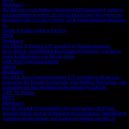
Marktkap.
0
Der Bitwise Crypto Industry Innovators ETF konkurriert, indem er
in Unternehmen investiert, die für das Blockchain-Ökosystem von
Bedeutung sind, obwohl er stärker auf Kryptowährungen fokussiert
ist.
Global X Funds Global X FinTech
FINX
Marktkap.
0
Der Global X FinTech ETF investiert in Finanztechnologie-
Innovationen, einschließlich Blockchain-Technologie, was ihn zu
einem Konkurrenten von BKCH macht.
ARK Next Generation Internet
ARKW
Marktkap.
0
Der ARK Next Generation Internet ETF investiert in die nächste
Generation der Internet-Technologie, einschließlich Blockchain, und
konkurriert mit dem Investitionsschwerpunkt von BKCH.
ARK 3D Printing
PRNT
Marktkap.
0
Der 3D-Druck-ETF konzentriert sich zwar auf den 3D-Druck,
investiert jedoch auch in technologische Innovationen, einschließlich
Aspekten der Blockchain, und konkurriert indirekt mit BKCH.