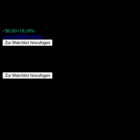
BB Liquidating (BLIAQ) Divide
$0,001300
+$0,00
+18,18%
Friday 00:00
Übersicht
Dividende
Zur Watchlist hinzufügen
Zusammenfassung
BB Liquidating (BLIAQ) zahlt keine Dividenden.
Zur Watchlist hinzufügen