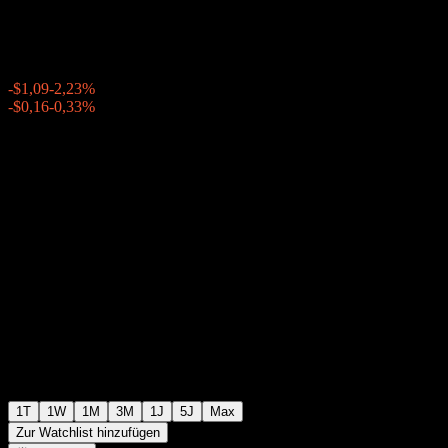
$47,79
229
-$1,09
-2,23%
Friday 20:00
-$0,16
-0,33%
Friday 23:34
Nachbörslich
1T
1W
1M
3M
1J
5J
Max
Zur Watchlist hinzufügen