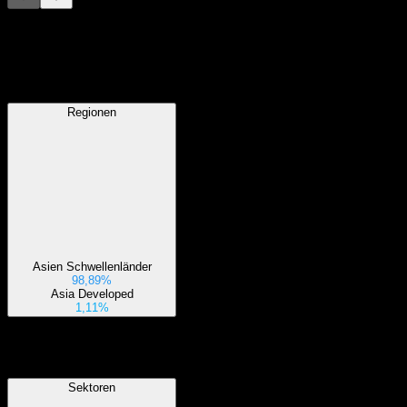
Diese Liste ist eine Analyse basierend auf aktuellen
Marktereignissen. Sie ist keine Anlageempfehlung.
Regionen
Regionen
Asien Schwellenländer
98,89%
Asia Developed
1,11%
Sektoren
Sektoren