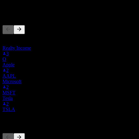
-
Andere folgen auch
Diese Liste basiert auf den Watchlisten von Stock Events-Nutzern,
die CHINA.MI folgen. Es ist keine Anlageempfehlung.
Realty Income
3
O
Apple
2
AAPL
Microsoft
2
MSFT
Tesla
2
TSLA
Wettbewerber