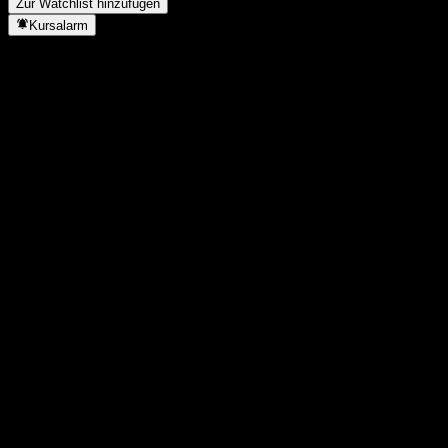
Zur Watchlist hinzufügen
Kursalarm
Statistiken
Tageshoch
155,96
Tagestief
155,33
52W-Hoch
166,04
52W-Tief
118,3
Volumen
806
Ø Volumen
1.643
Marktkap.
0
KGV
-
Dividendenrendite
-
Dividende