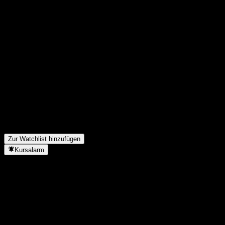
Teile deine Gedanken
FAQ
Wie ist der Aktienkurs von UBS MSCI China A SF UCITS
(USD) A-acc heute?
▼
Was ist das UBS MSCI China A SF UCITS (USD) A-acc-
Aktien-Symbol?
▼
Steigt der Aktienkurs von UBS MSCI China A SF UCITS
(USD) A-acc?
▼
In welchem Sektor ist UBS MSCI China A SF UCITS (USD) A-
acc tätig?
▼
Wann hat UBS MSCI China A SF UCITS (USD) A-acc einen
Split durchgeführt?
▼
Zur Watchlist hinzufügen
Kursalarm