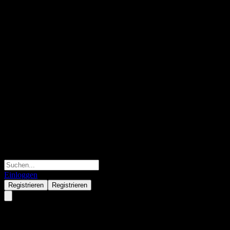
Einloggen
Registrieren
Registrieren
UBS MSCI China A SF UCITS