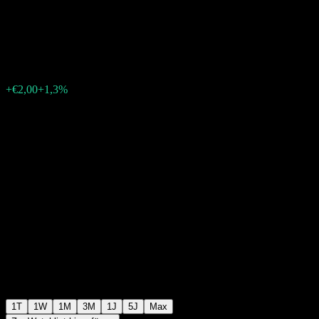
(USD) A-acc
€155,66
34
+€2,00
+1,3%
Friday 14:03
1T
1W
1M
3M
1J
5J
Max