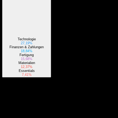
Technologie
27,19%
Finanzen & Zahlungen
18,84%
Fertigung
15,68%
Materialien
12,37%
Essentials
7,41%
Über
NA
Show more...
CEO
ISIN
IE00BKFB6K94