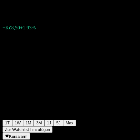
Kč449,50
444
+Kč8,50
+1,93%
Wednesday 14:20
1T
1W
1M
3M
1J
5J
Max
Zur Watchlist hinzufügen
Kursalarm