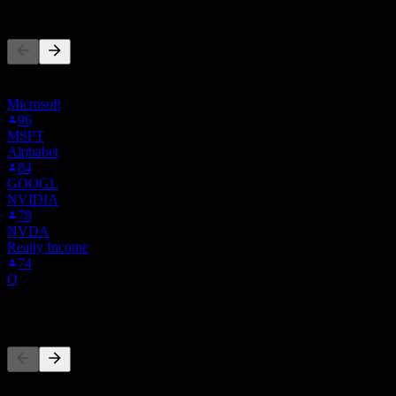
Andere folgen auch
Diese Liste basiert auf den Watchlisten von Stock Events-Nutzern,
die CSG.PR folgen. Es ist keine Anlageempfehlung.
Microsoft
96
MSFT
Alphabet
84
GOOGL
NVIDIA
78
NVDA
Realty Income
74
O
Wettbewerber
Diese Liste ist eine Analyse basierend auf aktuellen
Marktereignissen. Sie ist keine Anlageempfehlung.