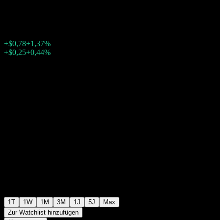
$57,67
339
+$0,78
+1,37%
Friday 20:00
+$0,25
+0,44%
Friday 23:54
Nachbörslich
1T
1W
1M
3M
1J
5J
Max
Zur Watchlist hinzufügen