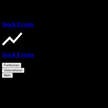
Stock Events
Stock Events
Funktionen
Unternehmen
Mehr