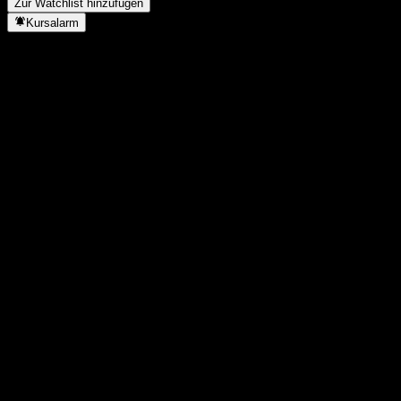
Zur Watchlist hinzufügen
Kursalarm
Statistiken
Tageshoch
-
Tagestief
-
52W-Hoch
77,97
52W-Tief
74,35
Volumen
-
Ø Volumen
-
Marktkap.
0
KGV
-
Dividendenrendite
0,79%
Dividende