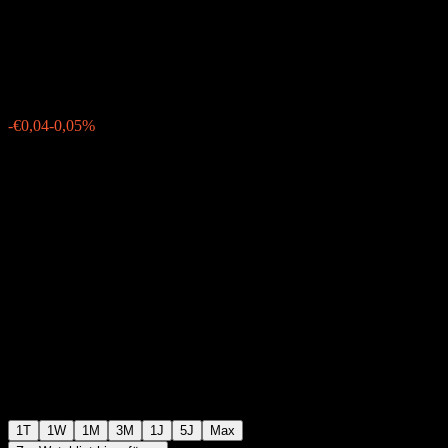
Württemberg 06% 20/35
€76,29
0
-€0,04
-0,05%
Friday 15:26
1T
1W
1M
3M
1J
5J
Max