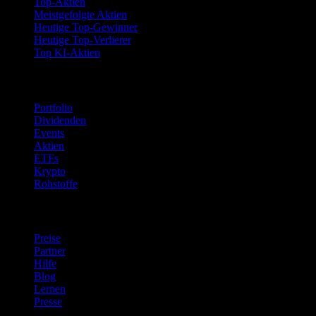
Top-Aktien
Meistgefolgte Aktien
Heutige Top-Gewinner
Heutige Top-Verlierer
Top KI-Aktien
Funktionen
Portfolio
Dividenden
Events
Aktien
ETFs
Krypto
Rohstoffe
company
Preise
Partner
Hilfe
Blog
Lernen
Presse