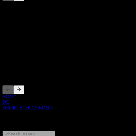
Diese Liste ist eine Analyse basierend auf aktuellen
Marktereignissen. Sie ist keine Anlageempfehlung.
Über
Show more...
CEO
ISIN
DE000LB13KN5
WKN
LB13KN
Listings
BOND
DE
DE000LB13KN5.BOND
0 Comments