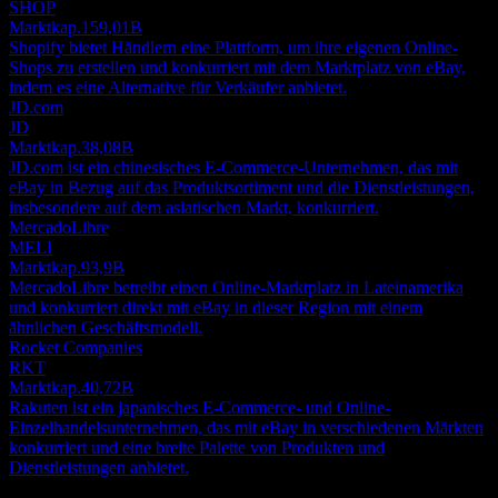
SHOP
Marktkap.
159,01B
Shopify bietet Händlern eine Plattform, um ihre eigenen Online-
Shops zu erstellen und konkurriert mit dem Marktplatz von eBay,
indem es eine Alternative für Verkäufer anbietet.
JD.com
JD
Marktkap.
38,08B
JD.com ist ein chinesisches E-Commerce-Unternehmen, das mit
eBay in Bezug auf das Produktsortiment und die Dienstleistungen,
insbesondere auf dem asiatischen Markt, konkurriert.
MercadoLibre
MELI
Marktkap.
93,9B
MercadoLibre betreibt einen Online-Marktplatz in Lateinamerika
und konkurriert direkt mit eBay in dieser Region mit einem
ähnlichen Geschäftsmodell.
Rocket Companies
RKT
Marktkap.
40,72B
Rakuten ist ein japanisches E-Commerce- und Online-
Einzelhandelsunternehmen, das mit eBay in verschiedenen Märkten
konkurriert und eine breite Palette von Produkten und
Dienstleistungen anbietet.