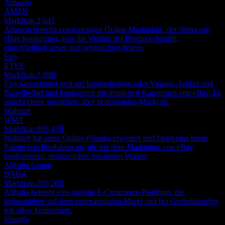
Amazon
AMZN
Marktkap.
2,64T
Amazon betreibt einen riesigen Online-Marktplatz, der direkt mit
eBay konkurriert, was die Vielfalt der Produkte betrifft,
einschließlich neuer und gebrauchter Waren.
Etsy
ETSY
Marktkap.
7,69B
Etsy konzentriert sich auf handgefertigte oder Vintage-Artikel und
Bastelbedarf und konkurriert mit ähnlichen Kategorien von eBay. Es
spricht einen speziellen, aber bedeutenden Markt an.
Walmart
WMT
Marktkap.
906,43B
Walmart hat seine Online-Präsenz erweitert und bietet eine breite
Palette von Produkten an, die mit dem Marktplatz von eBay
konkurrieren, insbesondere bei neuen Waren.
Alibaba Group
BABA
Marktkap.
269,26B
Alibaba betreibt eine globale E-Commerce-Plattform, die
insbesondere auf dem internationalen Markt und bei Großeinkäufen
mit eBay konkurriert.
Shopify