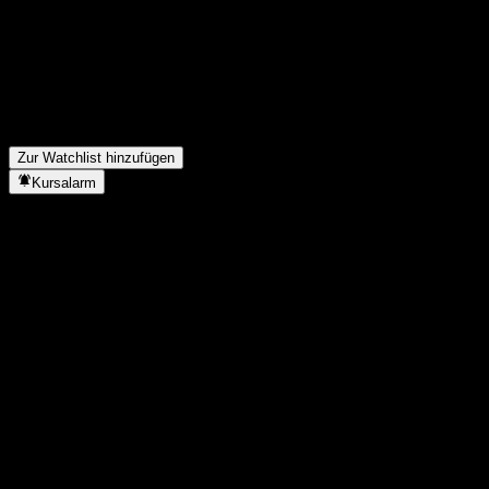
Wie hoch war der Umsatz von EBay im letzten Jahr?
▼
Wie hoch war der Nettogewinn von EBay im letzten Jahr?
▼
Zahlt EBay Dividenden?
▼
Wie viele Mitarbeiter hat EBay?
▼
In welchem Sektor ist EBay tätig?
▼
Wann hat EBay einen Split durchgeführt?
▼
Wo hat EBay seinen Hauptsitz?
▼
Zur Watchlist hinzufügen
Kursalarm