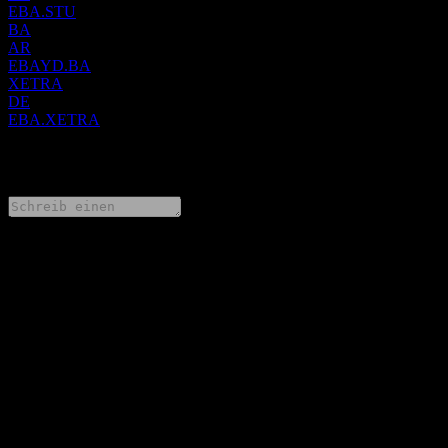
EBA.STU
BA
AR
EBAYD.BA
XETRA
DE
EBA.XETRA
0 Comments
Teile deine Gedanken
FAQ
Wie ist der Aktienkurs von EBay heute?
▼
Was ist das EBay-Aktien-Symbol?
▼
Steigt der Aktienkurs von EBay?
▼
Was ist die Marktkapitalisierung von EBay?
▼
Wann veröffentlicht EBay die nächsten Quartalszahlen?
▼
Wie waren die Quartalszahlen von EBay im letzten Quartal?
▼