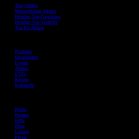
Top-Aktien
Meistgefolgte Aktien
Heutige Top-Gewinner
Heutige Top-Verlierer
Top KI-Aktien
Funktionen
Portfolio
Dividenden
Events
Aktien
ETFs
Krypto
Rohstoffe
company
Preise
Partner
Hilfe
Blog
Lernen
Presse