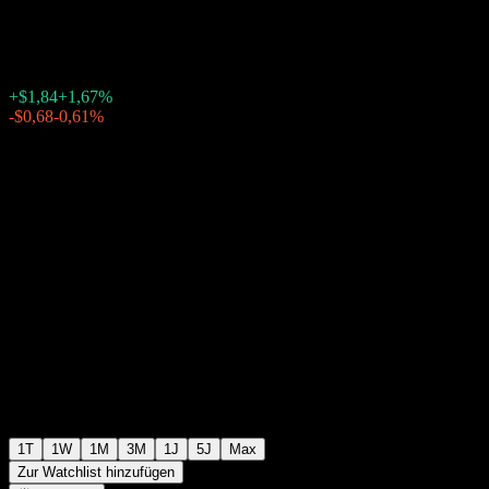
$111,98
1430
+$1,84
+1,67%
Friday 20:00
-$0,68
-0,61%
Friday 23:46
Nachbörslich
1T
1W
1M
3M
1J
5J
Max
Zur Watchlist hinzufügen