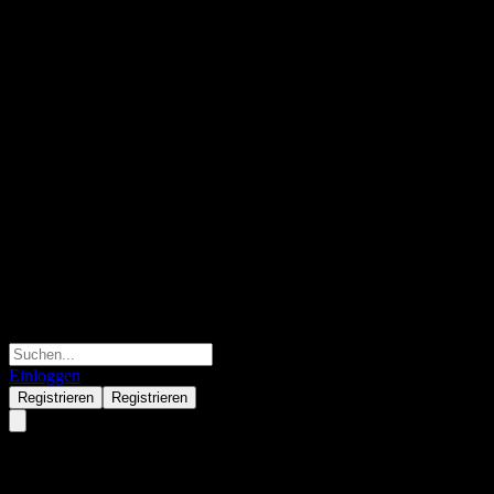
Einloggen
Registrieren
Registrieren
Xtrackers USD High Yield