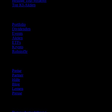
Heutige Top-Verlierer
Top KI-Aktien
Funktionen
Portfolio
Dividenden
Events
Aktien
ETFs
Krypto
Rohstoffe
company
Preise
Partner
Hilfe
Blog
Lernen
Presse
Rechtliches