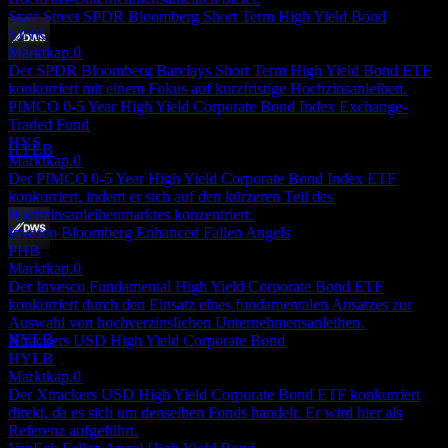
State Street SPDR Bloomberg Short Term High Yield Bond
SJNK
Marktkap.
0
Dividendenabschlag
Der SPDR Bloomberg Barclays Short Term High Yield Bond ETF
21
konkurriert mit einem Fokus auf kurzfristige Hochzinsanleihen.
DEC
PIMCO 0-5 Year High Yield Corporate Bond Index Exchange-
Xtrackers USD High Yield Corporate Bond
Traded Fund
Geschätzt
HYS
HYLB
Marktkap.
0
Der PIMCO 0-5 Year High Yield Corporate Bond Index ETF
konkurriert, indem er sich auf den kürzeren Teil des
Hochzinsanleihenmarktes konzentriert.
Invesco Bloomberg Enhanced Fallen Angels
PHB
Dividendenzahlung
Marktkap.
0
29
Der Invesco Fundamental High Yield Corporate Bond ETF
DEC
konkurriert durch den Einsatz eines fundamentalen Ansatzes zur
Xtrackers USD High Yield Corporate Bond
Auswahl von hochverzinslichen Unternehmensanleihen.
Geschätzt
HYLB
Xtrackers USD High Yield Corporate Bond
HYLB
Marktkap.
0
Der Xtrackers USD High Yield Corporate Bond ETF konkurriert
direkt, da es sich um denselben Fonds handelt. Er wird hier als
Referenz aufgeführt.