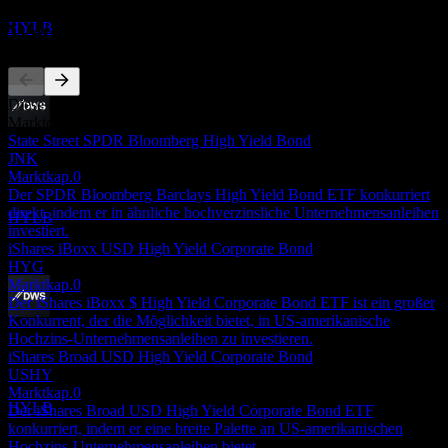
Geschätzt
HYLB
Wettbewerber
Diese Liste ist eine Analyse basierend auf aktuellen
Marktereignissen. Sie ist keine Anlageempfehlung.
Dividendenabschlag
State Street SPDR Bloomberg High Yield Bond
1
JNK
DEC
Marktkap.
0
Xtrackers USD High Yield Corporate Bond
Der SPDR Bloomberg Barclays High Yield Bond ETF konkurriert
Geschätzt
direkt, indem er in ähnliche hochverzinsliche Unternehmensanleihen
HYLB
investiert.
iShares iBoxx USD High Yield Corporate Bond
HYG
Marktkap.
0
Der iShares iBoxx $ High Yield Corporate Bond ETF ist ein großer
Konkurrent, der die Möglichkeit bietet, in US-amerikanische
Dividendenzahlung
Hochzins-Unternehmensanleihen zu investieren.
8
iShares Broad USD High Yield Corporate Bond
DEC
USHY
Xtrackers USD High Yield Corporate Bond
Marktkap.
0
Geschätzt
HYLB
Der iShares Broad USD High Yield Corporate Bond ETF
konkurriert, indem er eine breite Palette an US-amerikanischen
Hochzins-Unternehmensanleihen bietet.