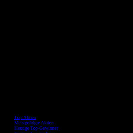
Kollektionen
Top-Aktien
Meistgefolgte Aktien
Heutige Top-Gewinner