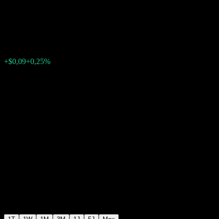
Corporate Bond
$36,34
133
+$0,09
+0,25%
Friday 20:00
+$0,00
+0%
Friday 20:00
Nachbörslich