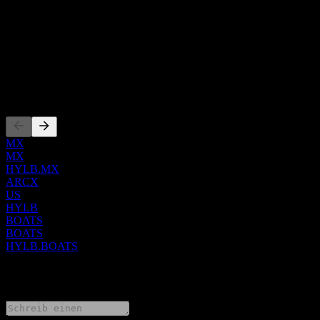
CEO
Land
Vereinigte Staaten
ISIN
US2330514322
Listings
MX
MX
HYLB.MX
ARCX
US
HYLB
BOATS
BOATS
HYLB.BOATS
0 Comments