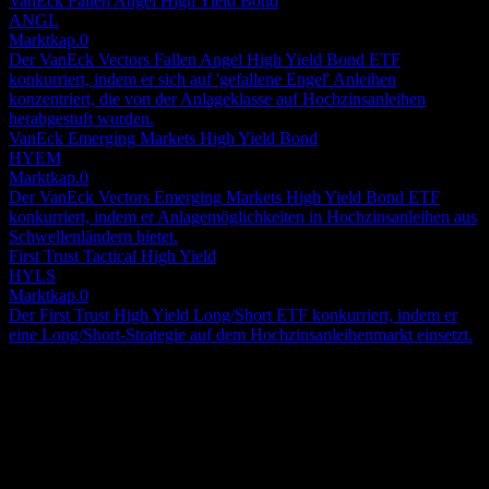
VanEck Fallen Angel High Yield Bond
ANGL
Marktkap.
0
Der VanEck Vectors Fallen Angel High Yield Bond ETF
konkurriert, indem er sich auf 'gefallene Engel' Anleihen
konzentriert, die von der Anlageklasse auf Hochzinsanleihen
herabgestuft wurden.
VanEck Emerging Markets High Yield Bond
HYEM
Marktkap.
0
Der VanEck Vectors Emerging Markets High Yield Bond ETF
konkurriert, indem er Anlagemöglichkeiten in Hochzinsanleihen aus
Schwellenländern bietet.
First Trust Tactical High Yield
HYLS
Marktkap.
0
Der First Trust High Yield Long/Short ETF konkurriert, indem er
eine Long/Short-Strategie auf dem Hochzinsanleihenmarkt einsetzt.
Über
Der Xtrackers USD High Yield Corporate Bond ETF (der Fonds)
strebt eine breite Replikation der Wertentwicklung des Solactive
USD High Yield Corporates Total Market Index (der zugrunde
liegende Index) an, vor Abzug von Gebühren und Kosten.
Show more...