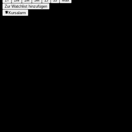
1T
1W
1M
3M
1J
5J
Max
Zur Watchlist hinzufügen
Kursalarm
Statistiken
Tageshoch
36,34
Tagestief
36,33
52W-Hoch
37,19
52W-Tief
35,92
Volumen
12.769
Ø Volumen
-
Marktkap.
0
KGV
-
Dividendenrendite
6,52%