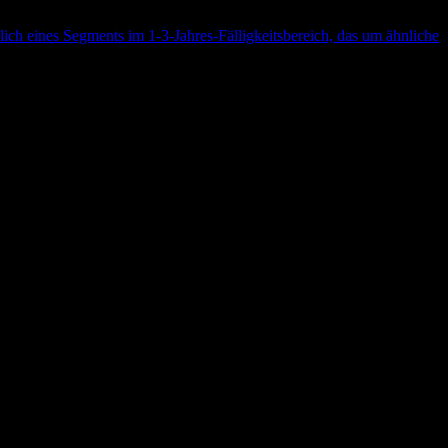
ch eines Segments im 1-3-Jahres-Fälligkeitsbereich, das um ähnliche
 The Reference Index is a bond index
ndex represents bonds that are available to investors worldwide and