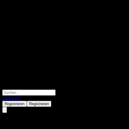
Einloggen
Registrieren
Registrieren
iShares Euro Govt Bond 1-3yr