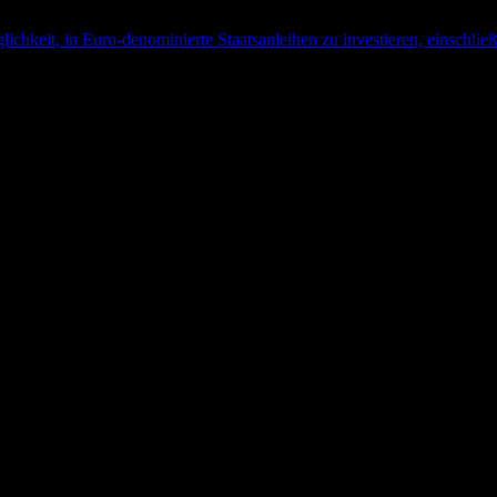
it, in Euro-denominierte Staatsanleihen zu investieren, einschließli
ce Index (being the Markit iBoxx EUR Sovereigns 1-3 Index (less fees and expenses)).
 a remaining maturity of between one and three years. The Reference I