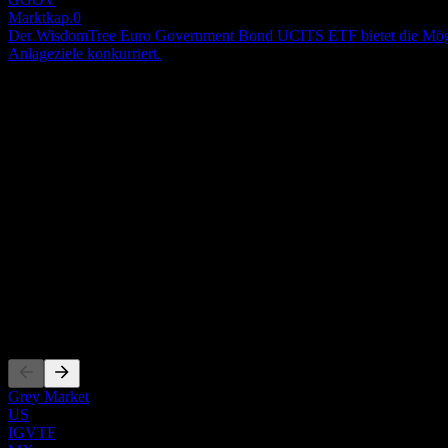
Marktkap.
0
Der WisdomTree Euro Government Bond UCITS ETF bietet die Möglichke
Anlageziele konkurriert.
Über
The investment objective of the Fund is to replicate the performance of the Referen
including sovereign bonds issued by governments in the Eurozone with
includes 63 constituents as at 30 September 2011.
Show more...
CEO
Land
Deutschland
ISIN
IE00B3VTMJ91
Listings
Grey Market
US
IGVTF