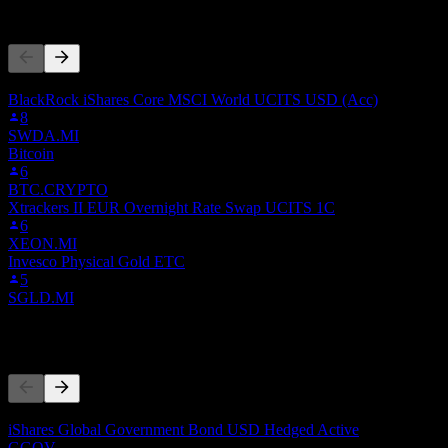
Andere folgen auch
Diese Liste basiert auf den Watchlisten von Stock Events-Nutzern, d
BlackRock iShares Core MSCI World UCITS USD (Acc)
8
SWDA.MI
Bitcoin
6
BTC.CRYPTO
Xtrackers II EUR Overnight Rate Swap UCITS 1C
6
XEON.MI
Invesco Physical Gold ETC
5
SGLD.MI
Wettbewerber
Diese Liste ist eine Analyse basierend auf aktuellen Marktereignissen
iShares Global Government Bond USD Hedged Active
GGOV