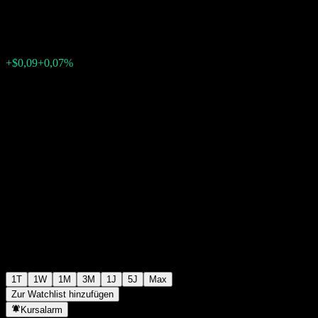
$134,09
60
+$0,09
+0,07%
Friday 12:04
1T
1W
1M
3M
1J
5J
Max
Zur Watchlist hinzufügen
Kursalarm