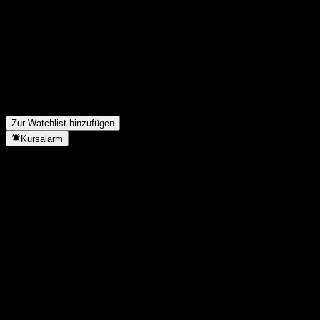
Wie waren die Quartalszahlen von ITM Power im letzten
Quartal?
▼
Wie hoch war der Umsatz von ITM Power im letzten Jahr?
▼
Wie hoch war der Nettogewinn von ITM Power im letzten Jahr?
▼
Wie viele Mitarbeiter hat ITM Power?
▼
In welchem Sektor ist ITM Power tätig?
▼
Wann hat ITM Power einen Split durchgeführt?
▼
Wo hat ITM Power seinen Hauptsitz?
▼
Zur Watchlist hinzufügen
Kursalarm