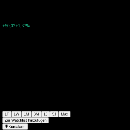
$1,4700
631
+$0,02
+1,37%
19:16 Heute
1T
1W
1M
3M
1J
5J
Max
Zur Watchlist hinzufügen
Kursalarm