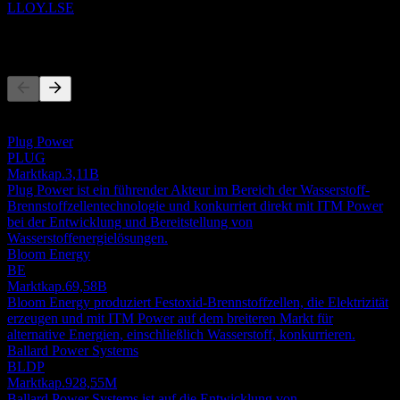
LLOY.LSE
Wettbewerber
Diese Liste ist eine Analyse basierend auf aktuellen
Marktereignissen. Sie ist keine Anlageempfehlung.
Plug Power
PLUG
Marktkap.
3,11B
Plug Power ist ein führender Akteur im Bereich der Wasserstoff-
Brennstoffzellentechnologie und konkurriert direkt mit ITM Power
bei der Entwicklung und Bereitstellung von
Wasserstoffenergielösungen.
Bloom Energy
BE
Marktkap.
69,58B
Bloom Energy produziert Festoxid-Brennstoffzellen, die Elektrizität
erzeugen und mit ITM Power auf dem breiteren Markt für
alternative Energien, einschließlich Wasserstoff, konkurrieren.
Ballard Power Systems
BLDP
Marktkap.
928,55M
Ballard Power Systems ist auf die Entwicklung von