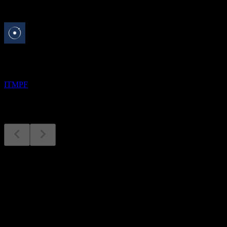
Bevorstehend
Quartalszahlen
15
SEP
ITM Power
ITMPF
Quartalszahlen
15
Sep
Erwartet
Q4 2023
Q1 2024