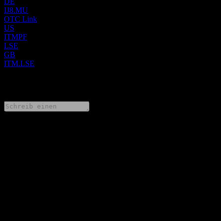
DE
IJ8.MU
OTC Link
US
ITMPF
LSE
GB
ITM.LSE
0 Comments
Teile deine Gedanken
FAQ
Wie ist der Aktienkurs von ITM Power heute?
▼
Was ist das ITM Power-Aktien-Symbol?
▼
Steigt der Aktienkurs von ITM Power?
▼
Was ist die Marktkapitalisierung von ITM Power?
▼
Wann veröffentlicht ITM Power die nächsten Quartalszahlen?
▼