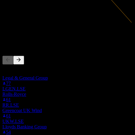
34,03M
Umsatz
-59,41M
Nettogewinn
Andere folgen auch
Diese Liste basiert auf den Watchlisten von Stock Events-Nutzern,
die ITMPF folgen. Es ist keine Anlageempfehlung.
Legal & General Group
77
LGEN.LSE
Rolls-Royce
61
RR.LSE
Greencoat UK Wind
61
UKW.LSE
Lloyds Banking Group
54