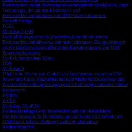
Brennstoffzellen mit Protonenaustauschmembran spezialisiert, einer
Technologie, die mit den Elektrolyse- und
Brennstoffzellenprodukten von ITM Power konkurriert.
Fuelcell Energy
FCEL
Marktkap.
1,68B
FuelCell Energy entwirft, produziert, betreibt und wartet
Brennstoffzellenkraftwerke und bietet alternative Energielösungen
an, die mit den wasserstoffbasierten Energiesystemen von ITM
Power konkurrieren.
VanEck Intermediate Muni
ITM
Marktkap.
0
ITM Linde Electrolysis GmbH, ein Joint Venture zwischen ITM
Power und Linde, konkurriert auf dem Markt für Elektrolyse- und
Wasserstoffbetankungslösungen und schafft möglicherweise interne
Konkurrenz.
Hyliion
HYLN
Marktkap.
736,49M
Hyliion Holdings Corp. konzentriert sich auf elektrifizierte
Antriebslösungen für Nutzfahrzeuge und konkurriert indirekt mit
ITM Power bei der Förderung sauberer, alternativer
Kraftstoffquellen.