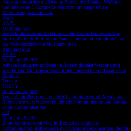
Amazon konkurriert mit Meta im Bereich der digitalen Werbung
und nutzt seine E-Commerce-Plattform, um zielgerichtete
Werbelösungen anzubieten.
Apple
AAPL
Marktkap.
4,63T
Apple konkurriert mit Meta durch seine Kontrolle über den App
Store und die Einführung von Datenschutzfunktionen, die sich auf
das Werbegeschäft von Meta auswirken.
Alibaba Group
BABA
Marktkap.
269,26B
Alibaba konkurriert mit Meta im Bereich digitaler Werbung und
sozialer Handel, insbesondere auf den chinesischen und asiatischen
Märkten.
Tencent
TCEHY
Marktkap.
533,89B
Tencent, mit Plattformen wie WeChat, konkurriert mit Meta in den
Bereichen soziale Netzwerke, digitale Kommunikation und Gaming.
Zoom Communications
ZM
Marktkap.
26,32B
Zoom konkurriert mit Meta im Bereich der digitalen
Kommunikation, insbesondere mit Videokonferenzlösungen, die mit