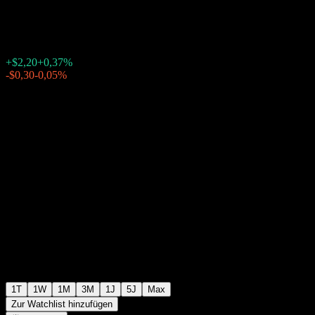
$592,10
35667
+$2,20
+0,37%
Friday 20:00
-$0,30
-0,05%
Friday 23:59
Nachbörslich
1T
1W
1M
3M
1J
5J
Max
Zur Watchlist hinzufügen