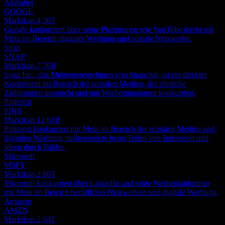
Alphabet
GOOGL
Marktkap.
4,36T
Google konkurriert über seine Plattformen wie YouTube direkt mit
Meta im Bereich digitaler Werbung und soziale Netzwerke.
Snap
SNAP
Marktkap.
7,76B
Snap Inc., das Mutterunternehmen von Snapchat, ist ein direkter
Konkurrent im Bereich der sozialen Medien, der ähnliche
Zielgruppen anspricht und um Werbeeinnahmen konkurriert.
Pinterest
PINS
Marktkap.
12,61B
Pinterest konkurriert mit Meta im Bereich der sozialen Medien und
digitalen Werbung, insbesondere beim Teilen von Interessen und
Ideen durch Bilder.
Microsoft
MSFT
Marktkap.
2,86T
Microsoft konkurriert über LinkedIn und seine Werbeplattformen
mit Meta im Bereich berufliches Netzwerken und digitale Werbung.
Amazon
AMZN
Marktkap.
2,64T