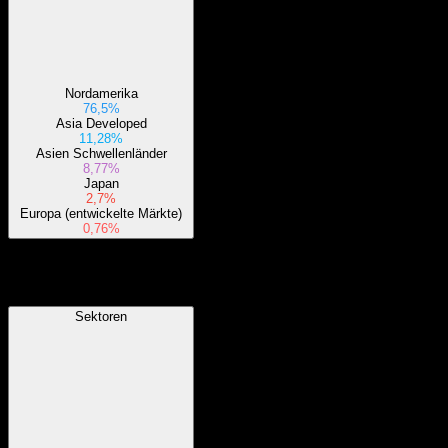
Nordamerika
76,5%
Asia Developed
11,28%
Asien Schwellenländer
8,77%
Japan
2,7%
Europa (entwickelte Märkte)
0,76%
Sektoren
Sektoren