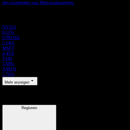
den Angeboten von Meta konkurrieren.
Portfolio
NVDA
8,11%
0700.HK
5,14%
MSFT
4,45%
TSM
3,88%
AMZN
3,76%
Mehr anzeigen
Regionen
Regionen