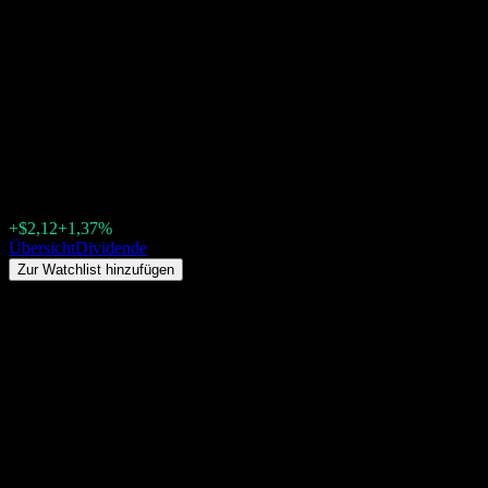
Novartis (NVS) Dividende
2026: Historie, Ex-
Dividendentermine &
Dividendenrendite
$156,33
+$2,12
+1,37%
Friday 00:00
Übersicht
Dividende
Zur Watchlist hinzufügen
Dividendenrendite
3,03%
Dividendenbetrag
$4,74
Letzter Ex-Dividendentag
März 11, 2026
Letzter Zahltag
März 16, 2026
Zusammenfassung