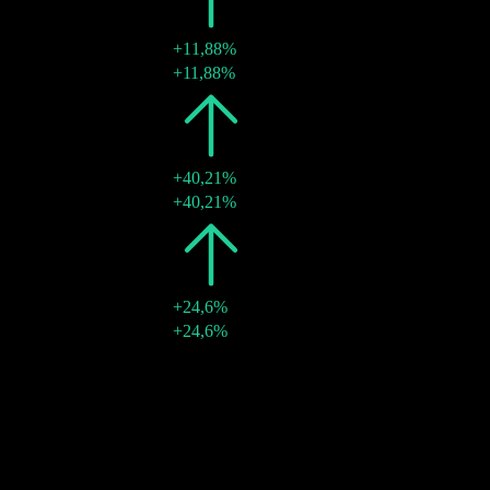
2009
$1,72
+11,88%
06 Apr. 2009
$1,72
+11,88%
2008
$1,54
+40,21%
11 Apr. 2008
$1,54
+40,21%
2007
$1,10
+24,6%
10 Apr. 2007
$1,10
+24,6%
10J Wachstum
5,72%
5J-Wachstum
8,18%
3J-Wachstum
10,65%
1J Wachstum