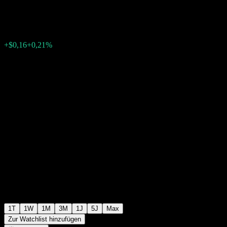
$77,12
244
+$0,16
+0,21%
Friday 20:00
+$0,00
+0%
Friday 20:00
Nachbörslich
1T
1W
1M
3M
1J
5J
Max
Zur Watchlist hinzufügen