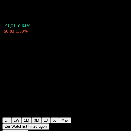
$157,83
1078
+$1,01
+0,64%
Friday 20:00
-$0,83
-0,53%
Friday 23:59
Nachbörslich
1T
1W
1M
3M
1J
5J
Max
Zur Watchlist hinzufügen