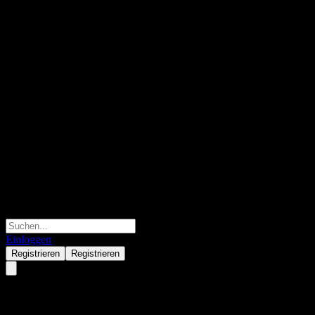
Einloggen
Registrieren
Registrieren
State Street SPDR S&P Dividen