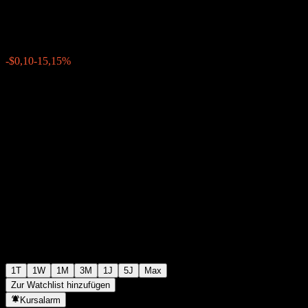
$0,5600
90
-$0,10
-15,15%
Monday 20:00
1T
1W
1M
3M
1J
5J
Max
Zur Watchlist hinzufügen
Kursalarm