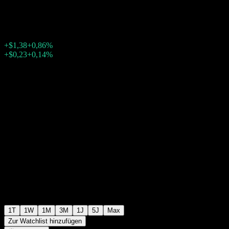
$161,30
7860
+$1,38
+0,86%
20:00 Heute
+$0,23
+0,14%
23:09
Nachbörslich
1T
1W
1M
3M
1J
5J
Max
Zur Watchlist hinzufügen