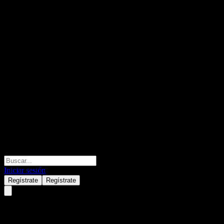
Iniciar sesión
Regístrate
Regístrate
GW Vitek. (036180.KQ) null