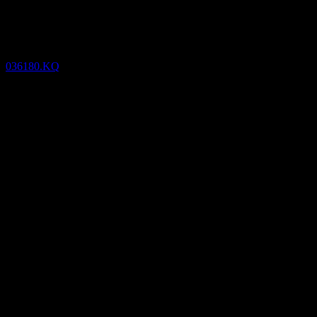
Resultados financieros
036180.KQ
28
Nov
Confirmado
Feb 18
May 18
Aug 18
Nov 18
7,69
23,36
39,03
54,69
Detalles
EPS esperado
N/D
BPA real