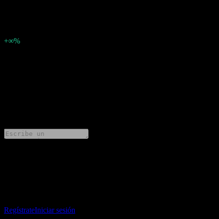
7.6913
Sorpresa en BPA
7,69
Porcentaje de sorpresa
+∞%
Descripción
GW Vitek. (036180.KQ) ha informado ganancias de 7.6913 por
acción para .
0 Comments
Comparte tus ideas
Descarga la app Stock Events
Regístrate en una cuenta de Stock Events para crear tus propias
listas de seguimiento y seguir tu portafolio o dividendos.
Regístrate
Iniciar sesión