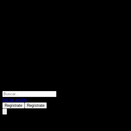
Iniciar sesión
Regístrate
Regístrate
Shandong Gold MiningLtd