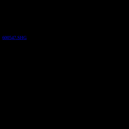
(600547.SHG) Q3 2023
Resultados financieros
600547.SHG
29
Aug
Confirmado
Q3 2022
Q4 2022
Q2 2023
Q3 2023
0,04
0,06
0,08
0,1
Detalles
EPS esperado