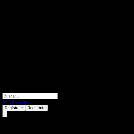
Iniciar sesión
Regístrate
Regístrate
China Wafer Level CSP