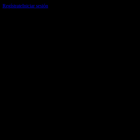
listas de seguimiento y seguir tu portafolio o dividendos.
Regístrate
Iniciar sesión