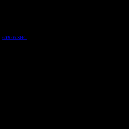
(603005.SHG) Q4 2024
Resultados financieros
603005.SHG
29
Oct
Confirmado
Oct 22
Q2 2024
Q3 2024
Q4 2024
0,05
0,07
0,1
0,12
Detalles
EPS esperado