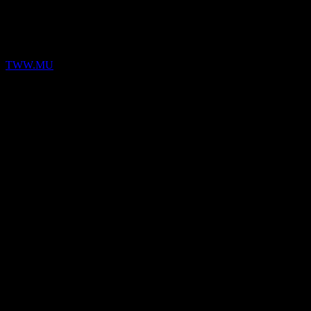
2026
Resultados financieros
TWW.MU
5
Mar
Confirmado
Q1 2026
0,05
0,05
0,05
0,05
Detalles
EPS esperado
0.052911657215999996
BPA real