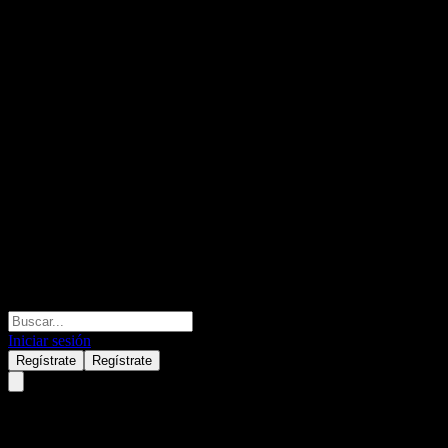
Iniciar sesión
Regístrate
Regístrate
Taylor Wimpey (TWW.MU) Q1