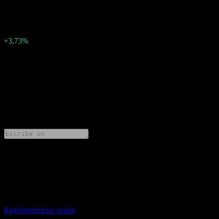
0.054884240928
Sorpresa en BPA
0
Porcentaje de sorpresa
+3,73%
Descripción
Taylor Wimpey (TWW.MU) ha informado ganancias de
0.054884240928 por acción para Q1 2026.
0 Comments
Comparte tus ideas
Descarga la app Stock Events
Regístrate en una cuenta de Stock Events para crear tus propias
listas de seguimiento y seguir tu portafolio o dividendos.
Regístrate
Iniciar sesión