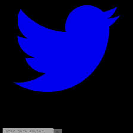
©
2026
Stock Events GmbH