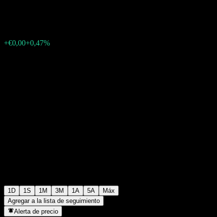
€0,9736
4658
+€0,00
+0,47%
Friday 06:09
1D
1S
1M
3M
1A
5A
Máx
Agregar a la lista de seguimiento
Alerta de precio