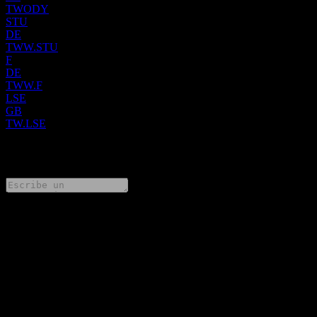
TWODY
STU
DE
TWW.STU
F
DE
TWW.F
LSE
GB
TW.LSE
0 Comments
Comparte tus ideas
FAQ
¿Cuál es el precio de la acción de Taylor Wimpey hoy?
▼
¿Cuál es el símbolo de la acción de Taylor Wimpey?
▼
¿Está subiendo el precio de la acción de Taylor Wimpey?
▼