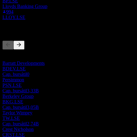
BP.LSE
Lloyds Banking Group
994
LLOY.LSE
Competidores
Esta lista es un análisis basado en eventos recientes del mercado. No
es una recomendación de inversión.
Barratt Developments
BDEV.LSE
Cap. bursátil
0
Persimmon
PSN.LSE
Cap. bursátil
3,33B
Berkeley Group
BKG.LSE
Cap. bursátil
3,05B
Taylor Wimpey
TW.LSE
Cap. bursátil
2,74B
Crest Nicholson
CRST.LSE