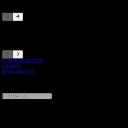
Competidores
Esta lista es un análisis basado en eventos recientes del mercado. No
es una recomendación de inversión.
Cotizaciones
COINMARKETCAP
CRYPTO
$NRG.CRYPTO
0 Comments
Comparte tus ideas
FAQ