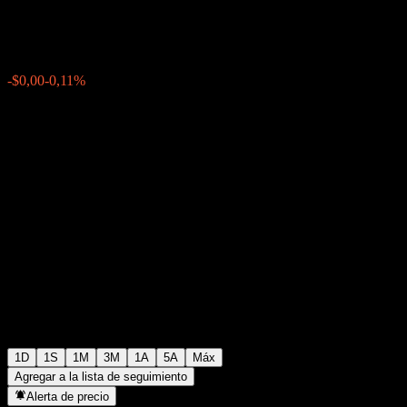
$0,002083
0
-$0,00
-0,11%
21:22 Hoy
1D
1S
1M
3M
1A
5A
Máx
Agregar a la lista de seguimiento
Alerta de precio