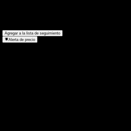
¿Cuál es el precio de la acción de Energy hoy?
▼
¿Cuál es el símbolo de la acción de Energy?
▼
¿En qué sector se encuentra Energy?
▼
¿Cuándo realizó Energy un split de acciones?
▼
Agregar a la lista de seguimiento
Alerta de precio