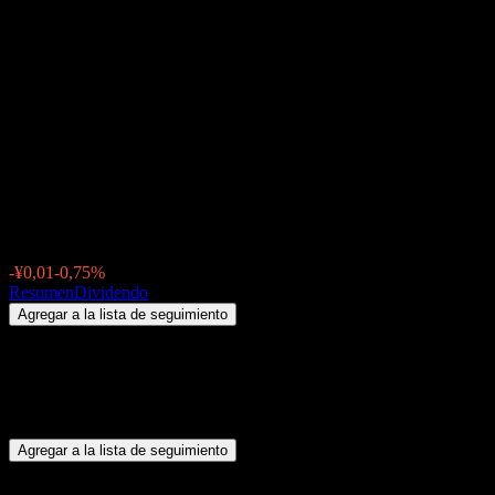
Jilin Liyuan Precision
Manufacturing (002501.SZ)
Dividendo 2026: historial,
fechas ex-dividendo &
rentabilidad por dividendo
¥1,3200
-¥0,01
-0,75%
Thursday 00:00
Resumen
Dividendo
Agregar a la lista de seguimiento
Resumen
Jilin Liyuan Precision Manufacturing (002501.SZ) no paga
dividendos.
Agregar a la lista de seguimiento