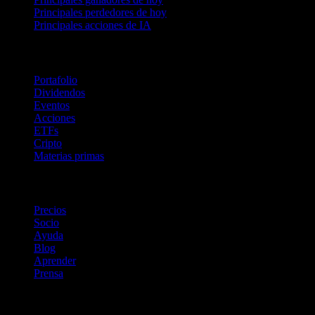
Principales perdedores de hoy
Principales acciones de IA
Funciones
Portafolio
Dividendos
Eventos
Acciones
ETFs
Cripto
Materias primas
company
Precios
Socio
Ayuda
Blog
Aprender
Prensa
Legal