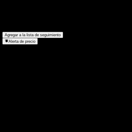
¿Cuál es la capitalización de mercado de Hyundai G.F.?
▼
¿Cuál fue el ingreso de Hyundai G.F. el año pasado?
▼
¿Cuál fue el ingreso neto de Hyundai G.F. del año pasado?
▼
¿Hyundai G.F. paga dividendos?
▼
¿En qué sector se encuentra Hyundai G.F.?
▼
¿Cuándo realizó Hyundai G.F. un split de acciones?
▼
Agregar a la lista de seguimiento
Alerta de precio