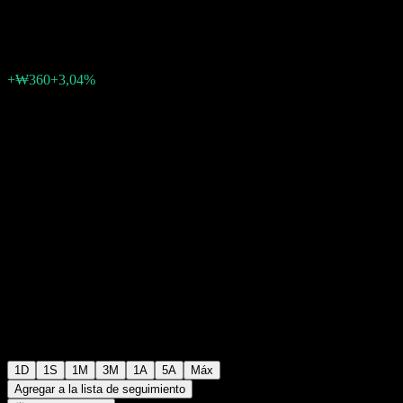
₩12.190
1
+₩360
+3,04%
Friday 06:19
+₩0
+0%
Friday 06:30
Fuera de horario
1D
1S
1M
3M
1A
5A
Máx
Agregar a la lista de seguimiento