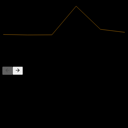
2025
8,09T
Ingresos
413,04B
Ingreso neto
Competidores
Esta lista es un análisis basado en eventos recientes del mercado. No
es una recomendación de inversión.
Acerca de
Show more...
CEO
País
Corea del Sur
ISIN