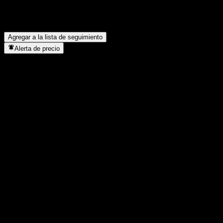
¿En qué sector se encuentra S EUR Daily Hedged Agriculture?
▼
¿Cuándo realizó S EUR Daily Hedged Agriculture un split de
acciones?
▼
Agregar a la lista de seguimiento
Alerta de precio