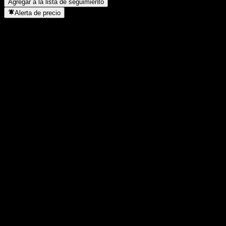
Agregar a la lista de seguimiento
Alerta de precio
Estadísticas
Máximo del día
6,36
Mínimo del día
6,26
Máximo 52S
6,32
Mínimo 52S
6,25
Volumen
-
Volumen prom.
-
Cap. bursátil
0
Relación P/E
-
Rendimiento por dividendo
-
Dividendo