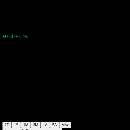
Agriculture
€6,32
0
+€0,07
+1,2%
Friday 19:45
1D
1S
1M
3M
1A
5A
Máx