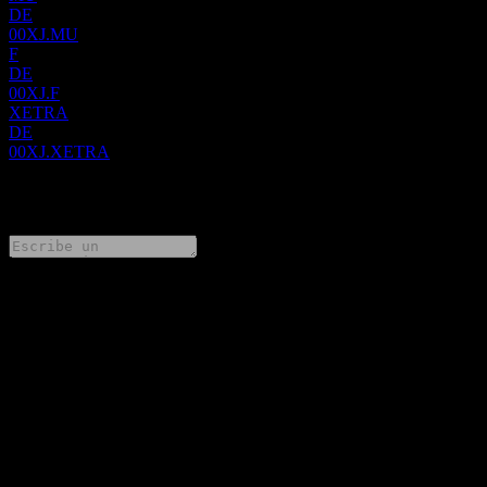
DE
00XJ.MU
F
DE
00XJ.F
XETRA
DE
00XJ.XETRA
0 Comments
Comparte tus ideas
FAQ
¿Cuál es el precio de la acción de S EUR Daily Hedged
Agriculture hoy?
▼
¿Cuál es el símbolo de la acción de S EUR Daily Hedged
Agriculture?
▼